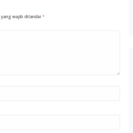
 yang wajib ditandai
*