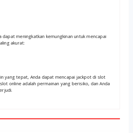
da dapat meningkatkan kemungkinan untuk mencapai
ling akurat:
n yang tepat, Anda dapat mencapai jackpot di slot
slot online adalah permainan yang berisiko, dan Anda
erjudi.