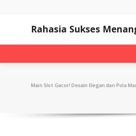
Skip
to
content
Rahasia Sukses Menang 
Main Slot Gacor! Desain Elegan dan Pola Ma