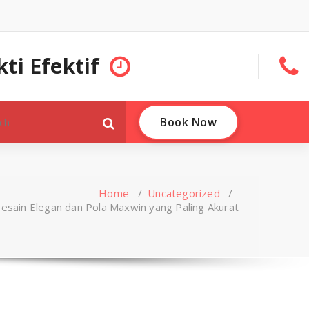
ti Efektif
Book Now
Home
/
Uncategorized
/
Desain Elegan dan Pola Maxwin yang Paling Akurat