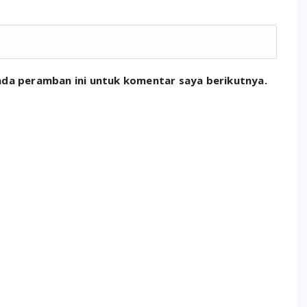
ada peramban ini untuk komentar saya berikutnya.