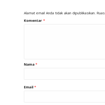
Alamat email Anda tidak akan dipublikasikan.
Ruas
Komentar
*
Nama
*
Email
*