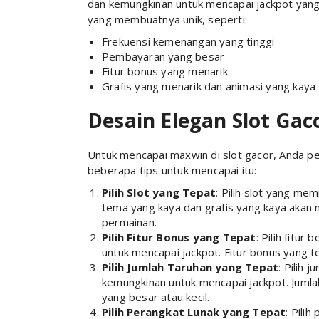
dan kemungkinan untuk mencapai jackpot yang b
yang membuatnya unik, seperti:
Frekuensi kemenangan yang tinggi
Pembayaran yang besar
Fitur bonus yang menarik
Grafis yang menarik dan animasi yang kaya
Desain Elegan Slot Gac
Untuk mencapai maxwin di slot gacor, Anda per
beberapa tips untuk mencapai itu:
Pilih Slot yang Tepat
: Pilih slot yang mem
tema yang kaya dan grafis yang kaya akan
permainan.
Pilih Fitur Bonus yang Tepat
: Pilih fitu
untuk mencapai jackpot. Fitur bonus yang t
Pilih Jumlah Taruhan yang Tepat
: Pilih
kemungkinan untuk mencapai jackpot. Jumla
yang besar atau kecil.
Pilih Perangkat Lunak yang Tepat
: Pili