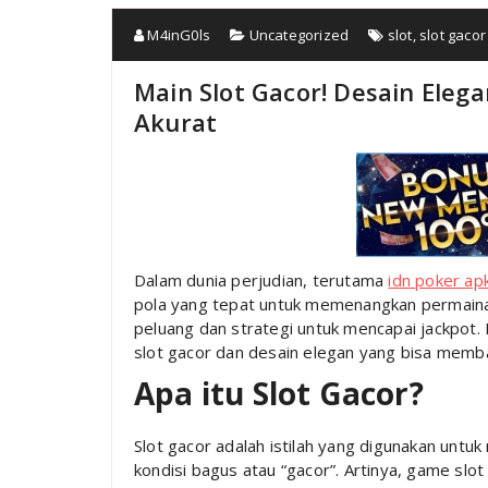
M4inG0ls
Uncategorized
slot
,
slot gacor
Main Slot Gacor! Desain Eleg
Akurat
Dalam dunia perjudian, terutama
idn poker ap
pola yang tepat untuk memenangkan permaina
peluang dan strategi untuk mencapai jackpot.
slot gacor dan desain elegan yang bisa mem
Apa itu Slot Gacor?
Slot gacor adalah istilah yang digunakan unt
kondisi bagus atau “gacor”. Artinya, game slo