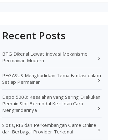
Recent Posts
BTG Dikenal Lewat Inovasi Mekanisme
Permainan Modern
PEGASUS Menghadirkan Tema Fantasi dalam
Setiap Permainan
Depo 5000: Kesalahan yang Sering Dilakukan
Pemain Slot Bermodal Kecil dan Cara
Menghindarinya
Slot QRIS dan Perkembangan Game Online
dari Berbagai Provider Terkenal