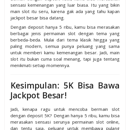
sensasi kemenangan yang luar biasa. Itu yang bikin
main slot itu seru, karena gak ada yang tahu kapan
jackpot besar bisa datang.
Dengan deposit hanya 5 ribu, kamu bisa merasakan
berbagai jenis permainan slot dengan tema yang
berbeda-beda. Mulai dari tema klasik hingga yang
paling modern, semua punya peluang yang sama
untuk memberi kamu kemenangan besar. Jadi, main
slot itu bukan cuma soal menang, tapi juga tentang
menikmati setiap momennya.
Kesimpulan: 5K Bisa Bawa
Jackpot Besar!
Jadi, kenapa ragu untuk mencoba bermain slot
dengan deposit 5K? Dengan hanya 5 ribu, kamu bisa
merasakan sensasi serunya permainan slot online,
dan tentu saja, peluang untuk membawa pulang