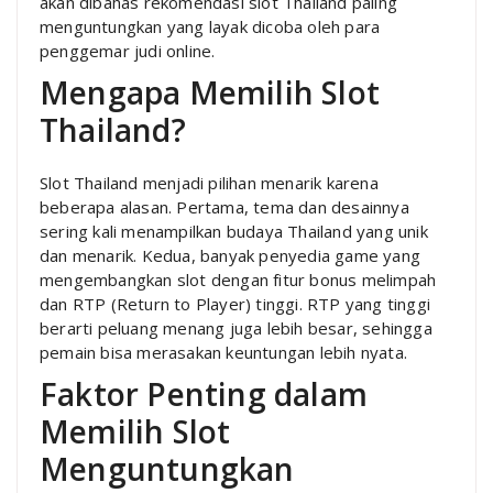
akan dibahas rekomendasi slot Thailand paling
menguntungkan yang layak dicoba oleh para
penggemar judi online.
Mengapa Memilih Slot
Thailand?
Slot Thailand menjadi pilihan menarik karena
beberapa alasan. Pertama, tema dan desainnya
sering kali menampilkan budaya Thailand yang unik
dan menarik. Kedua, banyak penyedia game yang
mengembangkan slot dengan fitur bonus melimpah
dan RTP (Return to Player) tinggi. RTP yang tinggi
berarti peluang menang juga lebih besar, sehingga
pemain bisa merasakan keuntungan lebih nyata.
Faktor Penting dalam
Memilih Slot
Menguntungkan