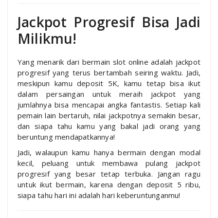
Jackpot Progresif Bisa Jadi
Milikmu!
Yang menarik dari bermain slot online adalah jackpot
progresif yang terus bertambah seiring waktu. Jadi,
meskipun kamu deposit 5K, kamu tetap bisa ikut
dalam persaingan untuk meraih jackpot yang
jumlahnya bisa mencapai angka fantastis. Setiap kali
pemain lain bertaruh, nilai jackpotnya semakin besar,
dan siapa tahu kamu yang bakal jadi orang yang
beruntung mendapatkannya!
Jadi, walaupun kamu hanya bermain dengan modal
kecil, peluang untuk membawa pulang jackpot
progresif yang besar tetap terbuka. Jangan ragu
untuk ikut bermain, karena dengan deposit 5 ribu,
siapa tahu hari ini adalah hari keberuntunganmu!