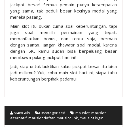
jackpot besar! Semua pemain punya kesempatan
yang sama, tak peduli besar kecilnya modal yang
mereka pasang.
Main slot itu bukan cuma soal keberuntungan, tapi
juga soal memilih permainan yang tepat,
memanfaatkan bonus, dan tentu saja, bermain
dengan santai. Jangan khawatir soal modal, karena
dengan 5K, kamu sudah bisa berpeluang besar
membawa pulang jackpot hari ini!
Jadi, siap untuk buktikan kalau jackpot besar itu bisa
jadi milikmu? Yuk, coba main slot hari ini, siapa tahu
keberuntungan berpihak padamu!
M4inG0ls
Uncategorized
mauslot
,
mauslot
alternatif
,
mauslot daftar
,
mauslot link
,
mauslot login