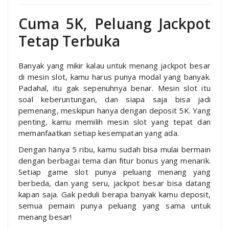
Cuma 5K, Peluang Jackpot
Tetap Terbuka
Banyak yang mikir kalau untuk menang jackpot besar
di mesin slot, kamu harus punya modal yang banyak.
Padahal, itu gak sepenuhnya benar. Mesin slot itu
soal keberuntungan, dan siapa saja bisa jadi
pemenang, meskipun hanya dengan deposit 5K. Yang
penting, kamu memilih mesin slot yang tepat dan
memanfaatkan setiap kesempatan yang ada.
Dengan hanya 5 ribu, kamu sudah bisa mulai bermain
dengan berbagai tema dan fitur bonus yang menarik.
Setiap game slot punya peluang menang yang
berbeda, dan yang seru, jackpot besar bisa datang
kapan saja. Gak peduli berapa banyak kamu deposit,
semua pemain punya peluang yang sama untuk
menang besar!