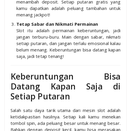
menambah deposit. Setiap putaran gratis yang
kamu dapatkan adalah peluang tambahan untuk
menang jackpot!
Tetap Sabar dan Nikmati Permainan
Slot itu adalah permainan keberuntungan, jadi
jangan terburu-buru. Main dengan sabar, nikmati
setiap putaran, dan jangan terlalu emosional kalau
belum menang. Keberuntungan bisa datang kapan
saja, jadi tetap tenang!
Keberuntungan Bisa
Datang Kapan Saja di
Setiap Putaran
Salah satu daya tarik utama dari mesin slot adalah
ketidakpastian hasilnya. Setiap kali kamu menekan
tombol spin, ada peluang besar untuk menang besar.
Bahkan dengan deposit kecil, kamu bisa merasakan