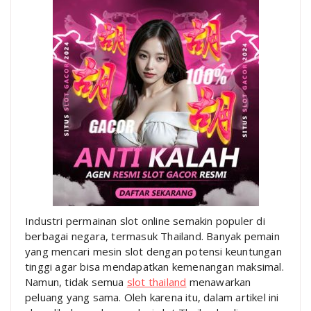
Industri permainan slot online semakin populer di
berbagai negara, termasuk Thailand. Banyak pemain
yang mencari mesin slot dengan potensi keuntungan
tinggi agar bisa mendapatkan kemenangan maksimal.
Namun, tidak semua
slot thailand
menawarkan
peluang yang sama. Oleh karena itu, dalam artikel ini