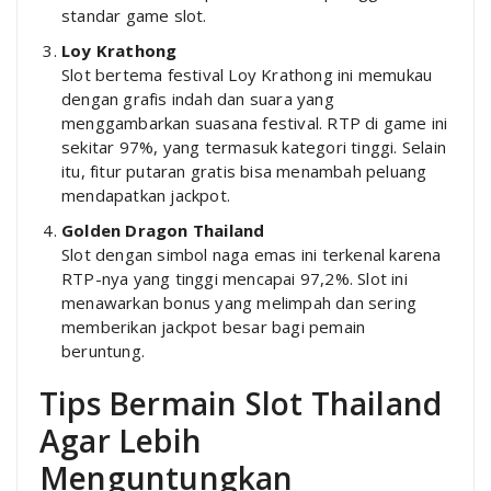
standar game slot.
Loy Krathong
Slot bertema festival Loy Krathong ini memukau
dengan grafis indah dan suara yang
menggambarkan suasana festival. RTP di game ini
sekitar 97%, yang termasuk kategori tinggi. Selain
itu, fitur putaran gratis bisa menambah peluang
mendapatkan jackpot.
Golden Dragon Thailand
Slot dengan simbol naga emas ini terkenal karena
RTP-nya yang tinggi mencapai 97,2%. Slot ini
menawarkan bonus yang melimpah dan sering
memberikan jackpot besar bagi pemain
beruntung.
Tips Bermain Slot Thailand
Agar Lebih
Menguntungkan