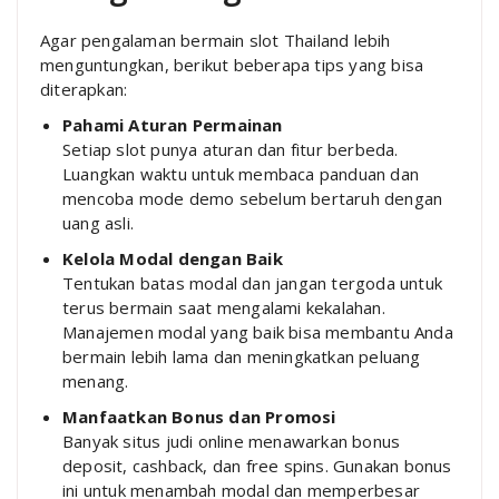
Agar pengalaman bermain slot Thailand lebih
menguntungkan, berikut beberapa tips yang bisa
diterapkan:
Pahami Aturan Permainan
Setiap slot punya aturan dan fitur berbeda.
Luangkan waktu untuk membaca panduan dan
mencoba mode demo sebelum bertaruh dengan
uang asli.
Kelola Modal dengan Baik
Tentukan batas modal dan jangan tergoda untuk
terus bermain saat mengalami kekalahan.
Manajemen modal yang baik bisa membantu Anda
bermain lebih lama dan meningkatkan peluang
menang.
Manfaatkan Bonus dan Promosi
Banyak situs judi online menawarkan bonus
deposit, cashback, dan free spins. Gunakan bonus
ini untuk menambah modal dan memperbesar