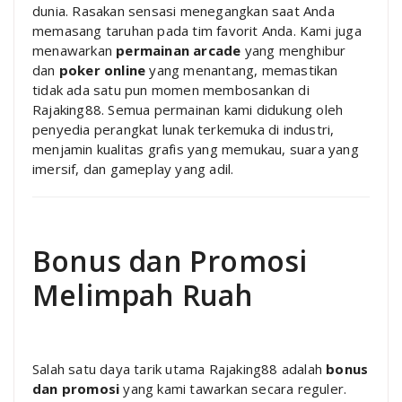
dunia. Rasakan sensasi menegangkan saat Anda
memasang taruhan pada tim favorit Anda. Kami juga
menawarkan
permainan arcade
yang menghibur
dan
poker online
yang menantang, memastikan
tidak ada satu pun momen membosankan di
Rajaking88. Semua permainan kami didukung oleh
penyedia perangkat lunak terkemuka di industri,
menjamin kualitas grafis yang memukau, suara yang
imersif, dan gameplay yang adil.
Bonus dan Promosi
Melimpah Ruah
Salah satu daya tarik utama Rajaking88 adalah
bonus
dan promosi
yang kami tawarkan secara reguler.