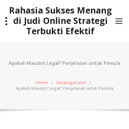
Skip
Rahasia Sukses Menang
to
content
di Judi Online Strategi
Terbukti Efektif
Apakah Mauslot Legal? Penjelasan untuk Pemula
Home
/
Uncategorized
/
Apakah Mauslot Legal? Penjelasan untuk Pemula