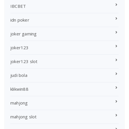
IBCBET
idn poker
joker gaming
joker123
joker123 slot
judi bola
klikwin88
mahjong
mahjong slot