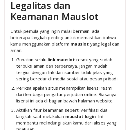
Legalitas dan
Keamanan Mauslot
Untuk pemula yang ingin mulai bermain, ada
beberapa langkah penting untuk memastikan bahwa
kamu menggunakan platform
mauslot
yang legal dan
aman:
Gunakan selalu
link mauslot
resmi yang sudah
terbukti aman dan terpercaya. Jangan mudah
tergiur dengan link dari sumber tidak jelas yang
sering beredar di media sosial atau pesan pribadi.
Periksa apakah situs menampilkan lisensi resmi
dari lembaga pengatur perjudian online. Biasanya
lisensi ini ada di bagian bawah halaman website.
Aktifkan fitur keamanan seperti verifikasi dua
langkah saat melakukan
mauslot login
. Ini
membantu melindungi akun kamu dari akses yang
tidak sah.