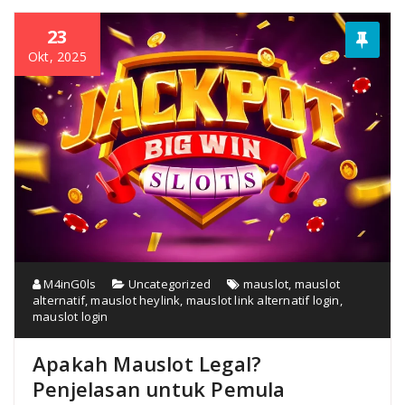
23
Okt, 2025
M4inG0ls
Uncategorized
mauslot
,
mauslot
alternatif
,
mauslot heylink
,
mauslot link alternatif login
,
mauslot login
Apakah Mauslot Legal?
Penjelasan untuk Pemula