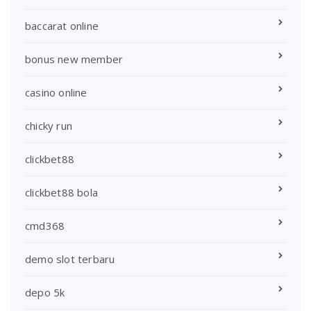
baccarat online
bonus new member
casino online
chicky run
clickbet88
clickbet88 bola
cmd368
demo slot terbaru
depo 5k