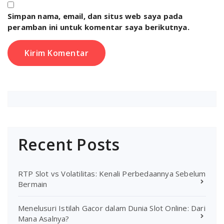
Simpan nama, email, dan situs web saya pada
peramban ini untuk komentar saya berikutnya.
Recent Posts
RTP Slot vs Volatilitas: Kenali Perbedaannya Sebelum
Bermain
Menelusuri Istilah Gacor dalam Dunia Slot Online: Dari
Mana Asalnya?