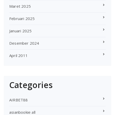
Maret 2025
Februari 2025
Januari 2025
Desember 2024
April 2011
Categories
AIRBET88
asianbookie all