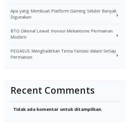
Apa yang Membuat Platform Gaming Seluler Banyak
Digunakan
BTG Dikenal Lewat Inovasi Mekanisme Permainan
Modern
PEGASUS Menghadirkan Tema Fantasi dalam Setiap
Permainan
Recent Comments
Tidak ada komentar untuk ditampilkan.