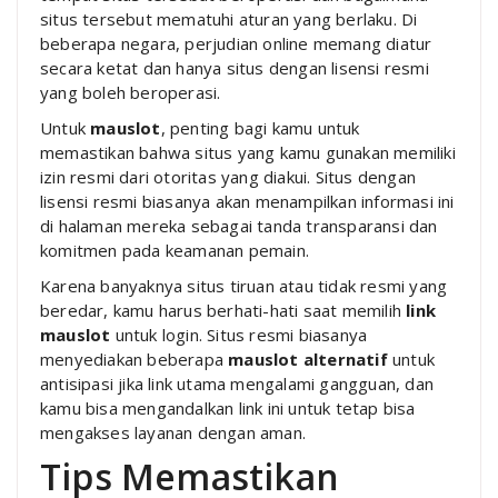
situs tersebut mematuhi aturan yang berlaku. Di
beberapa negara, perjudian online memang diatur
secara ketat dan hanya situs dengan lisensi resmi
yang boleh beroperasi.
Untuk
mauslot
, penting bagi kamu untuk
memastikan bahwa situs yang kamu gunakan memiliki
izin resmi dari otoritas yang diakui. Situs dengan
lisensi resmi biasanya akan menampilkan informasi ini
di halaman mereka sebagai tanda transparansi dan
komitmen pada keamanan pemain.
Karena banyaknya situs tiruan atau tidak resmi yang
beredar, kamu harus berhati-hati saat memilih
link
mauslot
untuk login. Situs resmi biasanya
menyediakan beberapa
mauslot alternatif
untuk
antisipasi jika link utama mengalami gangguan, dan
kamu bisa mengandalkan link ini untuk tetap bisa
mengakses layanan dengan aman.
Tips Memastikan