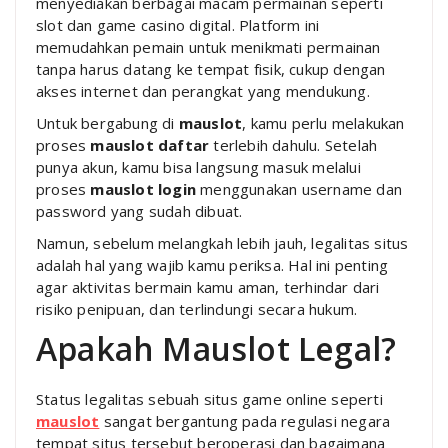
menyediakan berbagai macam permainan seperti
slot dan game casino digital. Platform ini
memudahkan pemain untuk menikmati permainan
tanpa harus datang ke tempat fisik, cukup dengan
akses internet dan perangkat yang mendukung.
Untuk bergabung di
mauslot
, kamu perlu melakukan
proses
mauslot daftar
terlebih dahulu. Setelah
punya akun, kamu bisa langsung masuk melalui
proses
mauslot login
menggunakan username dan
password yang sudah dibuat.
Namun, sebelum melangkah lebih jauh, legalitas situs
adalah hal yang wajib kamu periksa. Hal ini penting
agar aktivitas bermain kamu aman, terhindar dari
risiko penipuan, dan terlindungi secara hukum.
Apakah Mauslot Legal?
Status legalitas sebuah situs game online seperti
mauslot
sangat bergantung pada regulasi negara
tempat situs tersebut beroperasi dan bagaimana