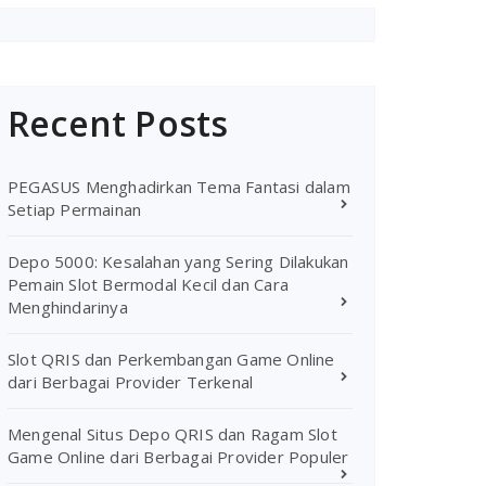
Recent Posts
PEGASUS Menghadirkan Tema Fantasi dalam
Setiap Permainan
Depo 5000: Kesalahan yang Sering Dilakukan
Pemain Slot Bermodal Kecil dan Cara
Menghindarinya
Slot QRIS dan Perkembangan Game Online
dari Berbagai Provider Terkenal
Mengenal Situs Depo QRIS dan Ragam Slot
Game Online dari Berbagai Provider Populer