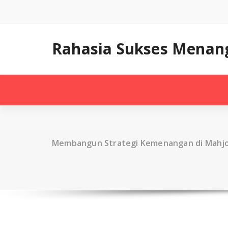
Skip
to
content
Rahasia Sukses Menang 
Membangun Strategi Kemenangan di Mahj