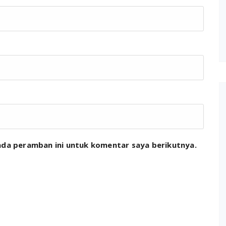
ada peramban ini untuk komentar saya berikutnya.