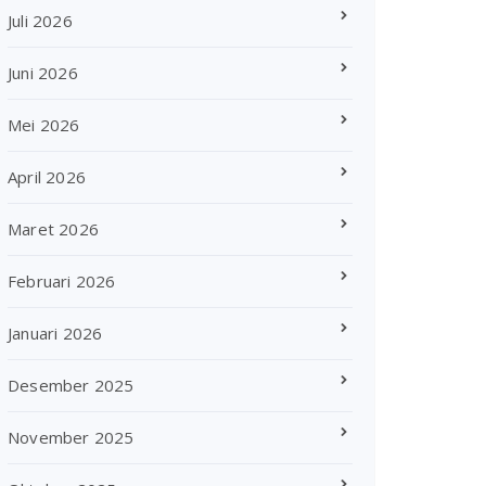
Juli 2026
Juni 2026
Mei 2026
April 2026
Maret 2026
Februari 2026
Januari 2026
Desember 2025
November 2025