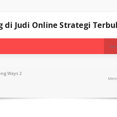
di Judi Online Strategi Terbuk
Search
for:
ong Ways 2
Memb