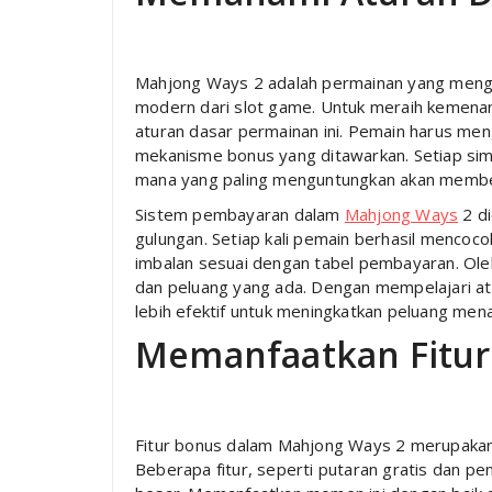
Mahjong Ways 2 adalah permainan yang mengg
modern dari slot game. Untuk meraih kemena
aturan dasar permainan ini. Pemain harus men
mekanisme bonus yang ditawarkan. Setiap sim
mana yang paling menguntungkan akan member
Sistem pembayaran dalam
Mahjong Ways
2 di
gulungan. Setiap kali pemain berhasil menco
imbalan sesuai dengan tabel pembayaran. Oleh
dan peluang yang ada. Dengan mempelajari at
lebih efektif untuk meningkatkan peluang men
Memanfaatkan Fitur
Fitur bonus dalam Mahjong Ways 2 merupakan s
Beberapa fitur, seperti putaran gratis dan p