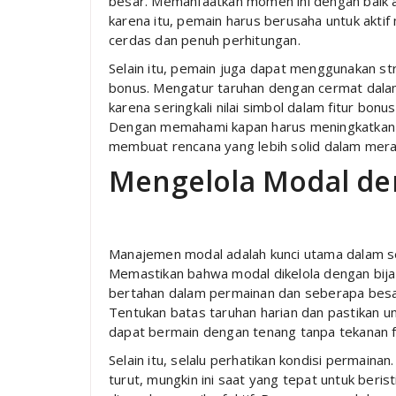
besar. Memanfaatkan momen ini dengan baik a
karena itu, pemain harus berusaha untuk aktif
cerdas dan penuh perhitungan.
Selain itu, pemain juga dapat menggunakan str
bonus. Mengatur taruhan dengan cermat dalam 
karena seringkali nilai simbol dalam fitur bonu
Dengan memahami kapan harus meningkatkan 
membuat rencana yang lebih solid dalam mer
Mengelola Modal de
Manajemen modal adalah kunci utama dalam s
Memastikan bahwa modal dikelola dengan bij
bertahan dalam permainan dan seberapa bes
Tentukan batas taruhan harian dan pastikan u
dapat bermain dengan tenang tanpa tekanan fi
Selain itu, selalu perhatikan kondisi permaina
turut, mungkin ini saat yang tepat untuk beris