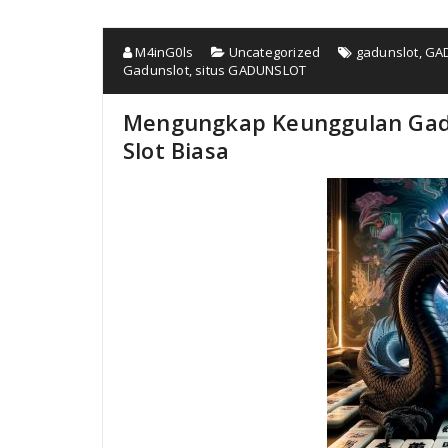
M4inG0ls
Uncategorized
gadunslot
,
GAD
Gadunslot
,
situs GADUNSLOT
Mengungkap Keunggulan Gadun
Slot Biasa