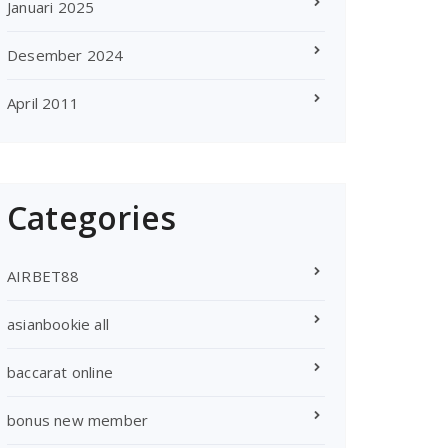
Januari 2025
Desember 2024
April 2011
Categories
AIRBET88
asianbookie all
baccarat online
bonus new member