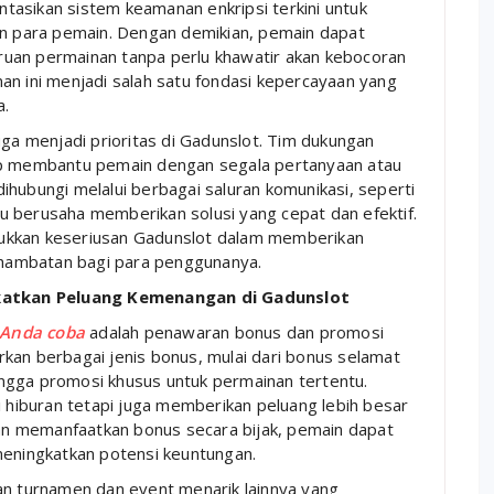
entasikan sistem keamanan
enkripsi terkini untuk
an para pemain. Dengan demikian, pemain dapat
uan permainan tanpa perlu khawatir akan kebocoran
an ini menjadi salah satu fondasi kepercayaan yang
a.
uga menjadi prioritas di Gadunslot.
Tim dukungan
iap membantu pemain dengan segala pertanyaan atau
hubungi melalui berbagai saluran komunikasi, seperti
alu berusaha memberikan solusi yang cepat dan efektif.
ukkan keseriusan Gadunslot dalam memberikan
hambatan bagi para penggunanya.
katkan Peluang Kemenangan di Gadunslot
k Anda coba
adalah penawaran bonus dan promosi
kan berbagai jenis bonus, mulai dari bonus selamat
ngga promosi khusus untuk permainan tertentu.
i hiburan tetapi juga memberikan peluang lebih besar
n memanfaatkan bonus secara bijak, pemain dapat
ningkatkan potensi keuntungan.
an turnamen dan event menarik lainnya yang