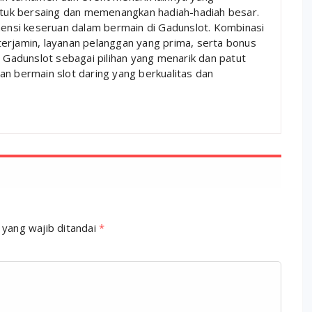
tuk bersaing dan memenangkan hadiah-hadiah besar.
nsi keseruan dalam bermain di Gadunslot. Kombinasi
erjamin, layanan pelanggan yang prima, serta bonus
adunslot sebagai pilihan yang menarik dan patut
an bermain slot daring yang berkualitas dan
 yang wajib ditandai
*