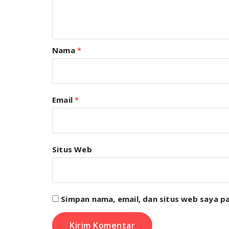
Nama
*
Email
*
Situs Web
Simpan nama, email, dan situs web saya p