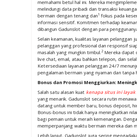
memahami betul hal ini. Mereka mengimplem
melindungi data pribadi dan transaksi keuang
1
bermain dengan tenang dan
fokus pada keser
informasi sensitif. Komitmen terhadap keaman
dibangun Gadunslot dengan para penggunany
Selain keamanan, kualitas layanan pelanggan j
pelanggan yang profesional dan responsif s
2
masalah yang mungkin timbul.
Mereka dapat di
live chat, email, atau bahkan telepon, dan sel
Ketersediaan layanan pelanggan 24/7 menunj
pengalaman bermain yang nyaman dan tanpa 
Bonus dan Promosi Menggiurkan: Mening
Salah satu alasan kuat
kenapa situs ini laya
yang menarik. Gadunslot secara rutin menawar
datang untuk member baru, bonus deposit, hi
Bonus-bonus ini tidak hanya meningkatkan nila
bagi pemain untuk meraih kemenangan. Denga
memperpanjang waktu bermain mereka dan me
Lebih lanjut, Gadunslot juga sering mengadak