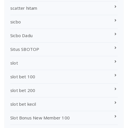
scatter hitam
sicbo
Sicbo Dadu
Situs SBOTOP
slot
slot bet 100
slot bet 200
slot bet kecil
Slot Bonus New Member 100