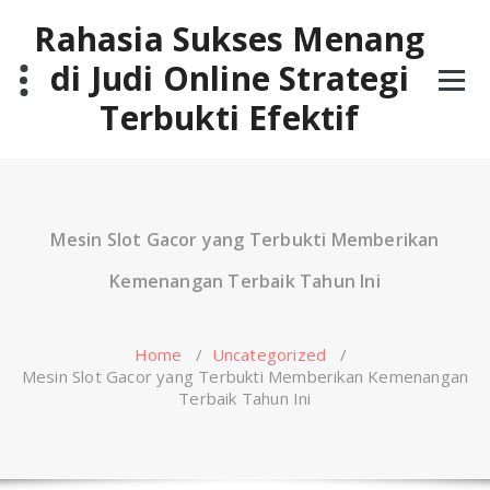
Skip
Rahasia Sukses Menang
to
content
di Judi Online Strategi
Terbukti Efektif
Mesin Slot Gacor yang Terbukti Memberikan
Kemenangan Terbaik Tahun Ini
Home
/
Uncategorized
/
Mesin Slot Gacor yang Terbukti Memberikan Kemenangan
Terbaik Tahun Ini