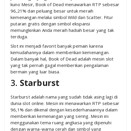
kuno Mesir, Book of Dead menawarkan RTP sebesar
96,21% dan peluang besar untuk meraih
kemenangan melalui simbol Wild dan Scatter. Fitur
putaran gratis dengan simbol ekspansi
memungkinkan Anda meraih hadiah besar yang tak
terduga.
Slot ini menjadi favorit banyak pemain karena
kemudahannya dalam memberikan kemenangan.
Dalam banyak hal, Book of Dead adalah mesin slot
yang tak pernah gagal memberikan pengalaman
bermain yang luar biasa.
3.
Starburst
Starburst adalah nama yang sudah tidak asing lagi di
dunia slot online. Mesin ini menawarkan RTP sebesar
96,1% dan dikenal dengan kesederhanaannya dalam
memberikan kemenangan yang sering. Mesin ini
menggunakan tema ruang angkasa yang dipenuhi
dengan warna-warna cerah dan simbol yang