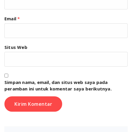
Email
*
Situs Web
Simpan nama, email, dan situs web saya pada
peramban ini untuk komentar saya berikutnya.