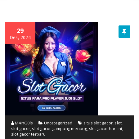
29
Des, 2024
M4inG0ls
Uncategorized
situs slot gacor
,
slot
,
slot gacor
,
slot gacor gampang menang
,
slot gacor hari ini
,
slot gacor terbaru