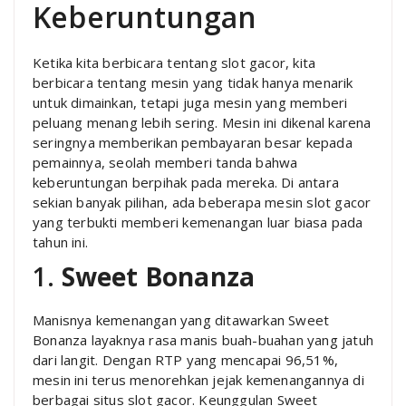
Keberuntungan
Ketika kita berbicara tentang slot gacor, kita
berbicara tentang mesin yang tidak hanya menarik
untuk dimainkan, tetapi juga mesin yang memberi
peluang menang lebih sering. Mesin ini dikenal karena
seringnya memberikan pembayaran besar kepada
pemainnya, seolah memberi tanda bahwa
keberuntungan berpihak pada mereka. Di antara
sekian banyak pilihan, ada beberapa mesin slot gacor
yang terbukti memberi kemenangan luar biasa pada
tahun ini.
1.
Sweet Bonanza
Manisnya kemenangan yang ditawarkan Sweet
Bonanza layaknya rasa manis buah-buahan yang jatuh
dari langit. Dengan RTP yang mencapai 96,51%,
mesin ini terus menorehkan jejak kemenangannya di
berbagai situs slot gacor. Keunggulan Sweet