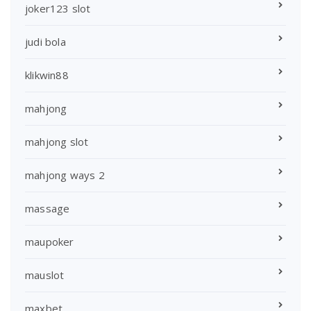
joker123 slot
judi bola
klikwin88
mahjong
mahjong slot
mahjong ways 2
massage
maupoker
mauslot
maxbet