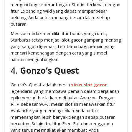
mengundang keberuntungan. Slot ini terkenal dengan
fitur Expanding Wild yang dapat memperbesar
peluang Anda untuk menang besar dalam setiap
putaran.
Meskipun tidak memiliki fitur bonus yang rumit,
Starburst tetap menjadi slot gacor gampang menang
yang sangat digemari, terutama bagi pemain yang
mencari kemenangan dengan cara yang simpel
namun menguntungkan.
4.
Gonzo’s Quest
Gonzo’s Quest adalah mesin
situs slot gacor
legendaris yang membawa pemain dalam perjalanan
epik mencari harta karun di hutan Amazon. Dengan
RTP sebesar 96%, mesin slot ini menawarkan fitur
Avalanche yang memungkinkan Anda untuk
memenangkan lebih banyak dengan setiap putaran
beruntun. Selain itu, fitur Free Fall dan pengganda
yang terus meningkat akan membuat Anda