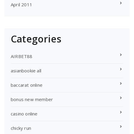
April 2011
Categories
AIRBET88
asianbookie all
baccarat online
bonus new member
casino online
chicky run