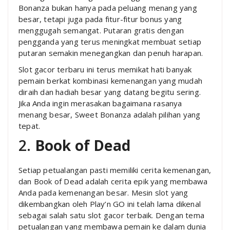
Bonanza bukan hanya pada peluang menang yang
besar, tetapi juga pada fitur-fitur bonus yang
menggugah semangat. Putaran gratis dengan
pengganda yang terus meningkat membuat setiap
putaran semakin menegangkan dan penuh harapan.
Slot gacor terbaru ini terus memikat hati banyak
pemain berkat kombinasi kemenangan yang mudah
diraih dan hadiah besar yang datang begitu sering.
Jika Anda ingin merasakan bagaimana rasanya
menang besar, Sweet Bonanza adalah pilihan yang
tepat.
2.
Book of Dead
Setiap petualangan pasti memiliki cerita kemenangan,
dan Book of Dead adalah cerita epik yang membawa
Anda pada kemenangan besar. Mesin slot yang
dikembangkan oleh Play’n GO ini telah lama dikenal
sebagai salah satu slot gacor terbaik. Dengan tema
petualangan yang membawa pemain ke dalam dunia