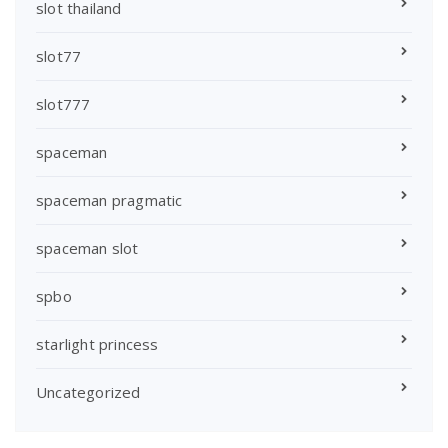
slot thailand
slot77
slot777
spaceman
spaceman pragmatic
spaceman slot
spbo
starlight princess
Uncategorized