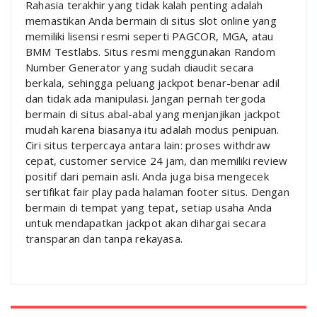
Rahasia terakhir yang tidak kalah penting adalah
memastikan Anda bermain di situs slot online yang
memiliki lisensi resmi seperti PAGCOR, MGA, atau
BMM Testlabs. Situs resmi menggunakan Random
Number Generator yang sudah diaudit secara
berkala, sehingga peluang jackpot benar-benar adil
dan tidak ada manipulasi. Jangan pernah tergoda
bermain di situs abal-abal yang menjanjikan jackpot
mudah karena biasanya itu adalah modus penipuan.
Ciri situs terpercaya antara lain: proses withdraw
cepat, customer service 24 jam, dan memiliki review
positif dari pemain asli. Anda juga bisa mengecek
sertifikat fair play pada halaman footer situs. Dengan
bermain di tempat yang tepat, setiap usaha Anda
untuk mendapatkan jackpot akan dihargai secara
transparan dan tanpa rekayasa.