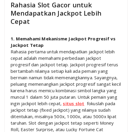
Rahasia Slot Gacor untuk
Mendapatkan Jackpot Lebih
Cepat
1. Memahami Mekanisme Jackpot Progresif vs
Jackpot Tetap
Rahasia pertama untuk mendapatkan jackpot lebih
cepat adalah memahami perbedaan jackpot
progresif dan jackpot tetap. Jackpot progresif terus
bertambah nilainya setiap kali ada pemain yang
bermain namun tidak memenangkannya. Sayangnya,
peluang memenangkan jackpot progresif sangat kecil
karena harus memicu kombinasi simbol langka yang
muncul 1 dalam 50 juta putaran. Untuk pemain yang
ingin jackpot lebih cepat,
situs slot
fokuslah pada
jackpot tetap (fixed jackpot) yang nilainya sudah
ditentukan, misalnya 500x, 1000x, atau 5000x lipat
taruhan. Slot dengan jackpot tetap seperti Money
Roll, Easter Surprise, atau Lucky Fortune Cat