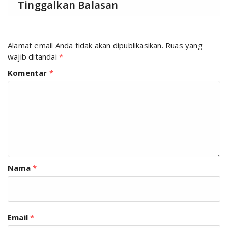
Tinggalkan Balasan
Alamat email Anda tidak akan dipublikasikan.
Ruas yang
wajib ditandai
*
Komentar
*
Nama
*
Email
*