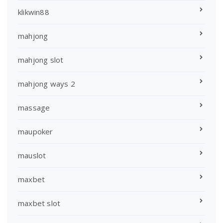
klikwin88
mahjong
mahjong slot
mahjong ways 2
massage
maupoker
mauslot
maxbet
maxbet slot