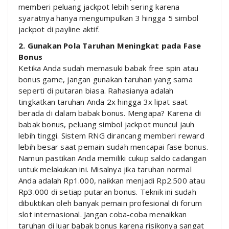
memberi peluang jackpot lebih sering karena
syaratnya hanya mengumpulkan 3 hingga 5 simbol
jackpot di payline aktif.
2. Gunakan Pola Taruhan Meningkat pada Fase
Bonus
Ketika Anda sudah memasuki babak free spin atau
bonus game, jangan gunakan taruhan yang sama
seperti di putaran biasa. Rahasianya adalah
tingkatkan taruhan Anda 2x hingga 3x lipat saat
berada di dalam babak bonus. Mengapa? Karena di
babak bonus, peluang simbol jackpot muncul jauh
lebih tinggi. Sistem RNG dirancang memberi reward
lebih besar saat pemain sudah mencapai fase bonus.
Namun pastikan Anda memiliki cukup saldo cadangan
untuk melakukan ini. Misalnya jika taruhan normal
Anda adalah Rp1.000, naikkan menjadi Rp2.500 atau
Rp3.000 di setiap putaran bonus. Teknik ini sudah
dibuktikan oleh banyak pemain profesional di forum
slot internasional. Jangan coba-coba menaikkan
taruhan di luar babak bonus karena risikonya sangat