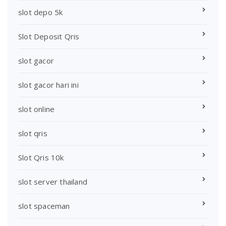
slot depo 5k
Slot Deposit Qris
slot gacor
slot gacor hari ini
slot online
slot qris
Slot Qris 10k
slot server thailand
slot spaceman