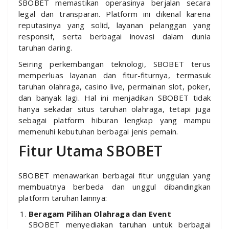
SBOBET memastikan operasinya berjalan secara
legal dan transparan. Platform ini dikenal karena
reputasinya yang solid, layanan pelanggan yang
responsif, serta berbagai inovasi dalam dunia
taruhan daring.
Seiring perkembangan teknologi, SBOBET terus
memperluas layanan dan fitur-fiturnya, termasuk
taruhan olahraga, casino live, permainan slot, poker,
dan banyak lagi. Hal ini menjadikan SBOBET tidak
hanya sekadar situs taruhan olahraga, tetapi juga
sebagai platform hiburan lengkap yang mampu
memenuhi kebutuhan berbagai jenis pemain.
Fitur Utama SBOBET
SBOBET menawarkan berbagai fitur unggulan yang
membuatnya berbeda dan unggul dibandingkan
platform taruhan lainnya:
Beragam Pilihan Olahraga dan Event
SBOBET menyediakan taruhan untuk berbagai