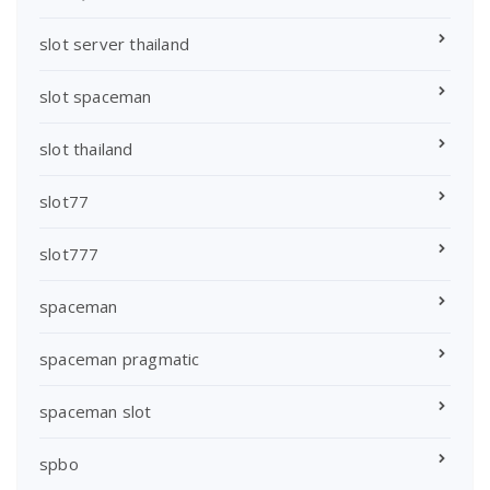
slot server thailand
slot spaceman
slot thailand
slot77
slot777
spaceman
spaceman pragmatic
spaceman slot
spbo