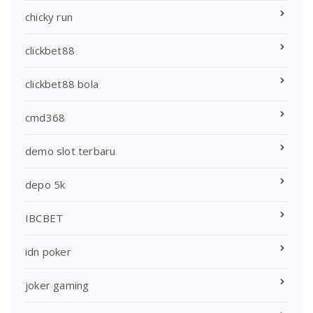
chicky run
clickbet88
clickbet88 bola
cmd368
demo slot terbaru
depo 5k
IBCBET
idn poker
joker gaming