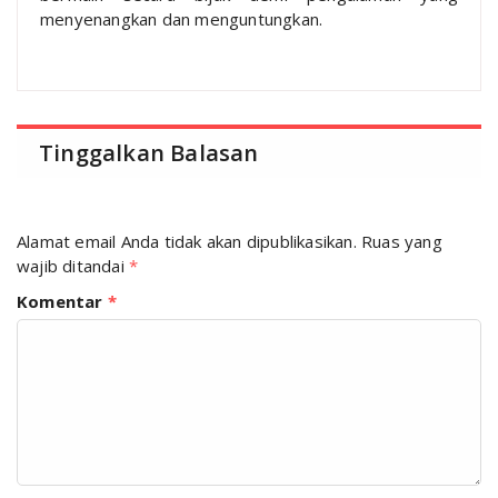
menyenangkan dan menguntungkan.
Tinggalkan Balasan
Alamat email Anda tidak akan dipublikasikan.
Ruas yang
wajib ditandai
*
Komentar
*