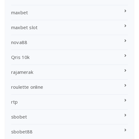
maxbet
maxbet slot
nova88
Qris 10k
rajamerak
roulette online
rtp
sbobet
sbobet88