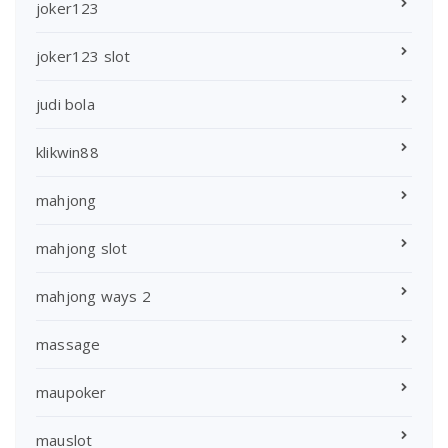
joker123
joker123 slot
judi bola
klikwin88
mahjong
mahjong slot
mahjong ways 2
massage
maupoker
mauslot