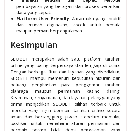
pembayaran yang beragam dan proses penarikan
dana yang cepat.
Platform User-Friendly
: Antarmuka yang intuitif
dan mudah digunakan, cocok untuk pemula
maupun pemain berpengalaman.
Kesimpulan
SBOBET merupakan salah satu platform taruhan
online yang paling terpercaya dan lengkap di dunia.
Dengan berbagai fitur dan layanan yang disediakan,
SBOBET mampu memenuhi kebutuhan hiburan dan
peluang penghasilan para penggemar taruhan
olahraga maupun permainan kasino daring.
Keamanan, kenyamanan, dan layanan pelanggan yang
prima menjadikan SBOBET pilihan terbaik untuk
mereka yang ingin bermain taruhan online secara
aman dan bertanggung jawab. Sebelum memulai,
pastikan untuk memahami aturan permainan dan
bermain secara bijak demi pengalaman yang