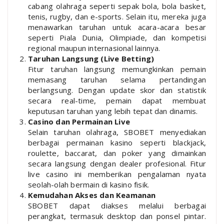
cabang olahraga seperti sepak bola, bola basket,
tenis, rugby, dan e-sports. Selain itu, mereka juga
menawarkan taruhan untuk acara-acara besar
seperti Piala Dunia, Olimpiade, dan kompetisi
regional maupun internasional lainnya.
Taruhan Langsung (Live Betting)
Fitur taruhan langsung memungkinkan pemain
memasang taruhan selama pertandingan
berlangsung. Dengan update skor dan statistik
secara real-time, pemain dapat membuat
keputusan taruhan yang lebih tepat dan dinamis.
Casino dan Permainan Live
Selain taruhan olahraga, SBOBET menyediakan
berbagai permainan kasino seperti blackjack,
roulette, baccarat, dan poker yang dimainkan
secara langsung dengan dealer profesional. Fitur
live casino ini memberikan pengalaman nyata
seolah-olah bermain di kasino fisik.
Kemudahan Akses dan Keamanan
SBOBET dapat diakses melalui berbagai
perangkat, termasuk desktop dan ponsel pintar.