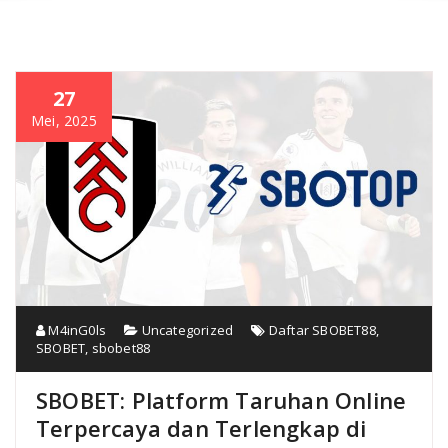
27
Mei, 2025
M4inG0ls
Uncategorized
Daftar SBOBET88
,
SBOBET
,
sbobet88
SBOBET: Platform Taruhan Online
Terpercaya dan Terlengkap di