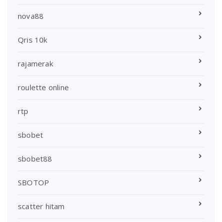
nova88
Qris 10k
rajamerak
roulette online
rtp
sbobet
sbobet88
SBOTOP
scatter hitam