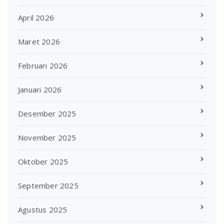
April 2026
Maret 2026
Februari 2026
Januari 2026
Desember 2025
November 2025
Oktober 2025
September 2025
Agustus 2025