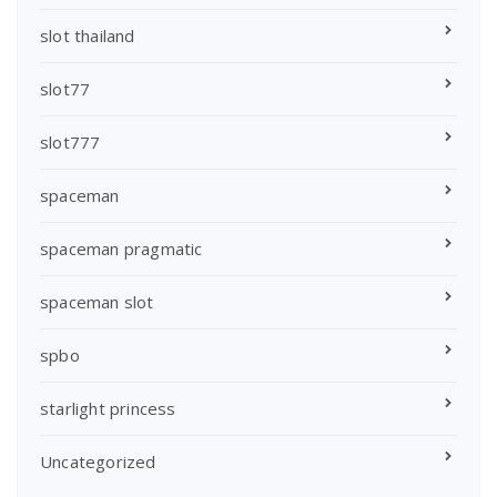
slot thailand
slot77
slot777
spaceman
spaceman pragmatic
spaceman slot
spbo
starlight princess
Uncategorized