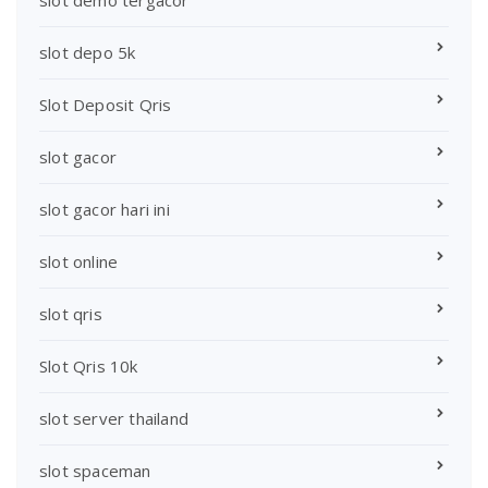
slot demo tergacor
slot depo 5k
Slot Deposit Qris
slot gacor
slot gacor hari ini
slot online
slot qris
Slot Qris 10k
slot server thailand
slot spaceman