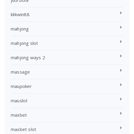
judi bola
klikwin88
mahjong
mahjong slot
mahjong ways 2
massage
maupoker
mauslot
maxbet
maxbet slot