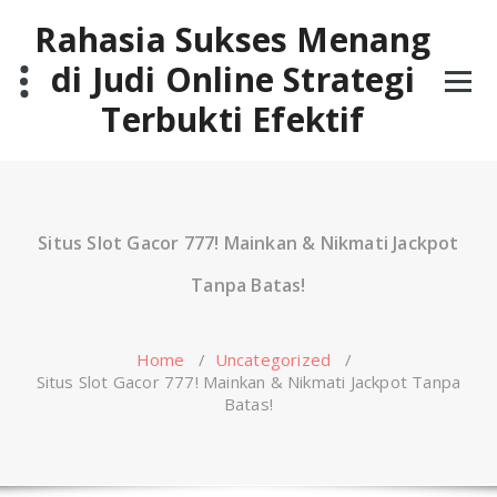
Skip
Rahasia Sukses Menang
to
content
di Judi Online Strategi
Terbukti Efektif
Situs Slot Gacor 777! Mainkan & Nikmati Jackpot
Tanpa Batas!
Home
/
Uncategorized
/
Situs Slot Gacor 777! Mainkan & Nikmati Jackpot Tanpa
Batas!