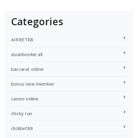
Categories
AIRBET88
asianbookie all
baccarat online
bonus new member
casino online
chicky run
clickbet88