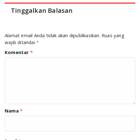
Tinggalkan Balasan
Alamat email Anda tidak akan dipublikasikan.
Ruas yang
wajib ditandai
*
Komentar
*
Nama
*