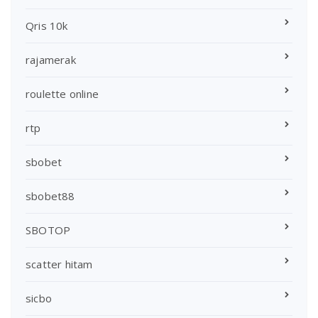
Qris 10k
rajamerak
roulette online
rtp
sbobet
sbobet88
SBOTOP
scatter hitam
sicbo