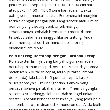
jam tertentu seperti pukul 01.00 – 03.00 dini hari
atau pukul 14.00 – 16.00 sore hari adalah waktu
paling sering muncul scatter. Fenomena ini mungkin
terkait dengan pengaturan ulang server atau jumlah
pemain yang sedang sepi. Untuk menguji
kebenarannya, cobalah bermain 30 menit di jam
tersebut selama seminggu. Jika beruntung, Anda
akan mendapati scatter muncul lebih sering
dibanding jam sibuk.
Pola Betting Bertahap dengan Taruhan Tetap
Pola scatter lainnya yang banyak digunakan adalah
bertahap namun tetap di bet 100. Maksudnya, Anda
melakukan 5 putaran cepat, lalu 5 putaran lambat (3
detik jeda), lalu back to 5 putaran cepat. Lakukan
siklus sebanyak 3 kali bergantian. Banyak yang
percaya bahwa perubahan ritme ini “membingungkan”
sistem RNG sehingga lebih mudah mengeluarkan
scatter. Apapun kebenaran teknisnya, yang jelas pola
ini membuat permainan tidak monoton dan Anda lebih
fokus pada setiap putaran. Fokus tinggi inilah yang