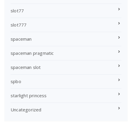
slot77
slot777
spaceman
spaceman pragmatic
spaceman slot
spbo
starlight princess
Uncategorized