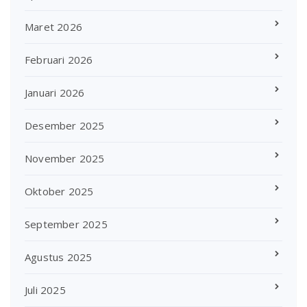
Maret 2026
Februari 2026
Januari 2026
Desember 2025
November 2025
Oktober 2025
September 2025
Agustus 2025
Juli 2025