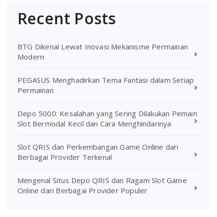
Recent Posts
BTG Dikenal Lewat Inovasi Mekanisme Permainan
Modern
PEGASUS Menghadirkan Tema Fantasi dalam Setiap
Permainan
Depo 5000: Kesalahan yang Sering Dilakukan Pemain
Slot Bermodal Kecil dan Cara Menghindarinya
Slot QRIS dan Perkembangan Game Online dari
Berbagai Provider Terkenal
Mengenal Situs Depo QRIS dan Ragam Slot Game
Online dari Berbagai Provider Populer