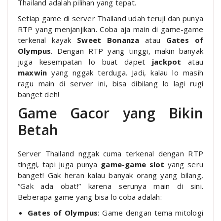
Thailand adalah pilihan yang tepat.
Setiap game di server Thailand udah teruji dan punya
RTP yang menjanjikan. Coba aja main di game-game
terkenal kayak
Sweet Bonanza
atau
Gates of
Olympus
. Dengan RTP yang tinggi, makin banyak
juga kesempatan lo buat dapet
jackpot
atau
maxwin
yang nggak terduga. Jadi, kalau lo masih
ragu main di server ini, bisa dibilang lo lagi rugi
banget deh!
Game Gacor yang Bikin
Betah
Server Thailand nggak cuma terkenal dengan RTP
tinggi, tapi juga punya
game-game slot
yang seru
banget! Gak heran kalau banyak orang yang bilang,
“Gak ada obat!” karena serunya main di sini.
Beberapa game yang bisa lo coba adalah:
Gates of Olympus
: Game dengan tema mitologi