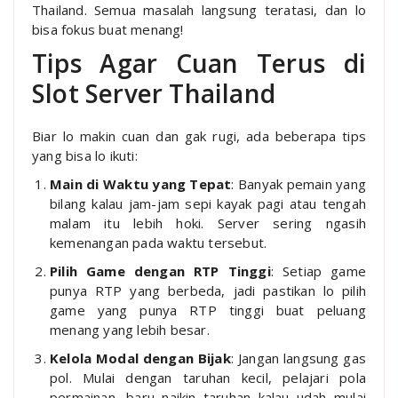
Thailand. Semua masalah langsung teratasi, dan lo
bisa fokus buat menang!
Tips Agar Cuan Terus di
Slot Server Thailand
Biar lo makin cuan dan gak rugi, ada beberapa tips
yang bisa lo ikuti:
Main di Waktu yang Tepat
: Banyak pemain yang
bilang kalau jam-jam sepi kayak pagi atau tengah
malam itu lebih hoki. Server sering ngasih
kemenangan pada waktu tersebut.
Pilih Game dengan RTP Tinggi
: Setiap game
punya RTP yang berbeda, jadi pastikan lo pilih
game yang punya RTP tinggi buat peluang
menang yang lebih besar.
Kelola Modal dengan Bijak
: Jangan langsung gas
pol. Mulai dengan taruhan kecil, pelajari pola
permainan, baru naikin taruhan kalau udah mulai