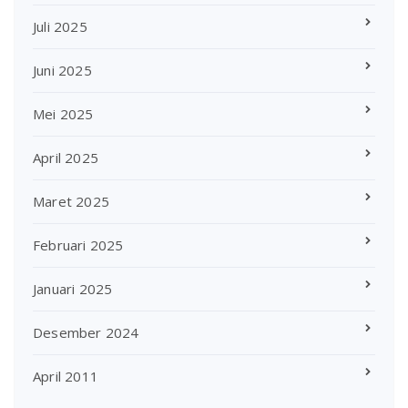
Juli 2025
Juni 2025
Mei 2025
April 2025
Maret 2025
Februari 2025
Januari 2025
Desember 2024
April 2011