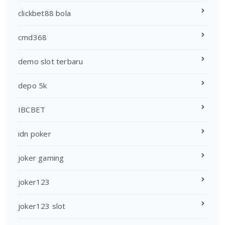
clickbet88 bola
cmd368
demo slot terbaru
depo 5k
IBCBET
idn poker
joker gaming
joker123
joker123 slot