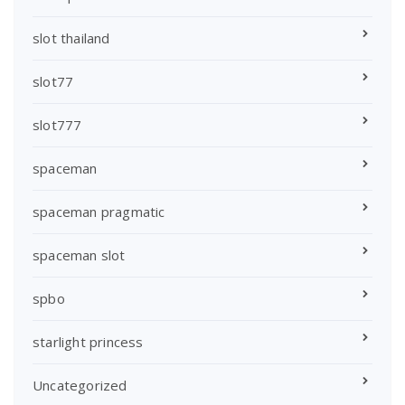
slot thailand
slot77
slot777
spaceman
spaceman pragmatic
spaceman slot
spbo
starlight princess
Uncategorized