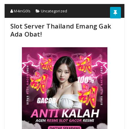
M4inG0ls
Uncategorized
Slot Server Thailand Emang Gak
Ada Obat!