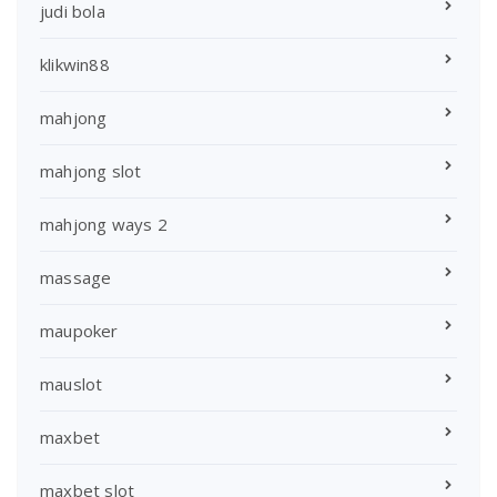
judi bola
klikwin88
mahjong
mahjong slot
mahjong ways 2
massage
maupoker
mauslot
maxbet
maxbet slot