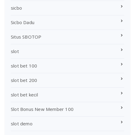
sicbo
Sicbo Dadu
Situs SBOTOP
slot
slot bet 100
slot bet 200
slot bet kecil
Slot Bonus New Member 100
slot demo