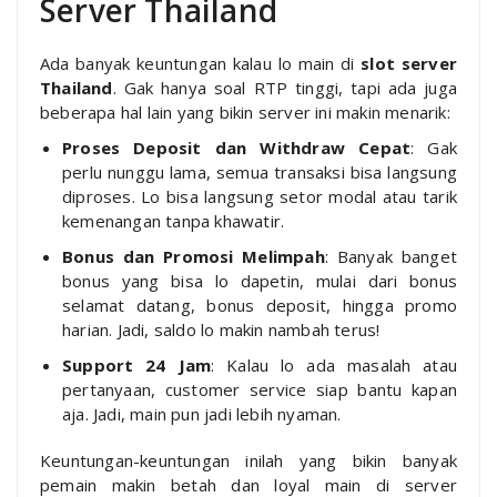
Server Thailand
Ada banyak keuntungan kalau lo main di
slot server
Thailand
. Gak hanya soal RTP tinggi, tapi ada juga
beberapa hal lain yang bikin server ini makin menarik:
Proses Deposit dan Withdraw Cepat
: Gak
perlu nunggu lama, semua transaksi bisa langsung
diproses. Lo bisa langsung setor modal atau tarik
kemenangan tanpa khawatir.
Bonus dan Promosi Melimpah
: Banyak banget
bonus yang bisa lo dapetin, mulai dari bonus
selamat datang, bonus deposit, hingga promo
harian. Jadi, saldo lo makin nambah terus!
Support 24 Jam
: Kalau lo ada masalah atau
pertanyaan, customer service siap bantu kapan
aja. Jadi, main pun jadi lebih nyaman.
Keuntungan-keuntungan inilah yang bikin banyak
pemain makin betah dan loyal main di server