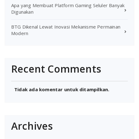
Apa yang Membuat Platform Gaming Seluler Banyak
Digunakan
BTG Dikenal Lewat Inovasi Mekanisme Permainan
Modern
Recent Comments
Tidak ada komentar untuk ditampilkan.
Archives