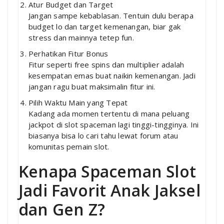
Atur Budget dan Target
Jangan sampe kebablasan. Tentuin dulu berapa
budget lo dan target kemenangan, biar gak
stress dan mainnya tetep fun.
Perhatikan Fitur Bonus
Fitur seperti free spins dan multiplier adalah
kesempatan emas buat naikin kemenangan. Jadi
jangan ragu buat maksimalin fitur ini.
Pilih Waktu Main yang Tepat
Kadang ada momen tertentu di mana peluang
jackpot di slot spaceman lagi tinggi-tingginya. Ini
biasanya bisa lo cari tahu lewat forum atau
komunitas pemain slot.
Kenapa Spaceman Slot
Jadi Favorit Anak Jaksel
dan Gen Z?