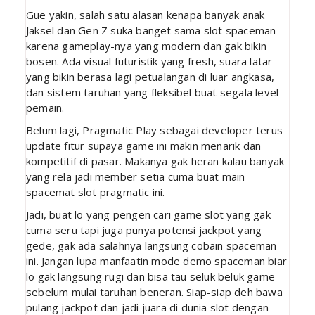
Gue yakin, salah satu alasan kenapa banyak anak
Jaksel dan Gen Z suka banget sama slot spaceman
karena gameplay-nya yang modern dan gak bikin
bosen. Ada visual futuristik yang fresh, suara latar
yang bikin berasa lagi petualangan di luar angkasa,
dan sistem taruhan yang fleksibel buat segala level
pemain.
Belum lagi, Pragmatic Play sebagai developer terus
update fitur supaya game ini makin menarik dan
kompetitif di pasar. Makanya gak heran kalau banyak
yang rela jadi member setia cuma buat main
spacemat slot pragmatic ini.
Jadi, buat lo yang pengen cari game slot yang gak
cuma seru tapi juga punya potensi jackpot yang
gede, gak ada salahnya langsung cobain spaceman
ini. Jangan lupa manfaatin mode demo spaceman biar
lo gak langsung rugi dan bisa tau seluk beluk game
sebelum mulai taruhan beneran. Siap-siap deh bawa
pulang jackpot dan jadi juara di dunia slot dengan