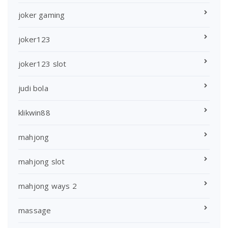
joker gaming
joker123
joker123 slot
judi bola
klikwin88
mahjong
mahjong slot
mahjong ways 2
massage