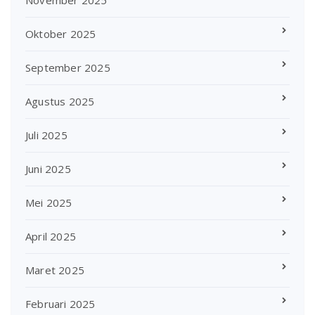
Oktober 2025
September 2025
Agustus 2025
Juli 2025
Juni 2025
Mei 2025
April 2025
Maret 2025
Februari 2025