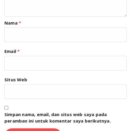
Nama
*
Email
*
Situs Web
Simpan nama, email, dan situs web saya pada
peramban ini untuk komentar saya berikutnya.