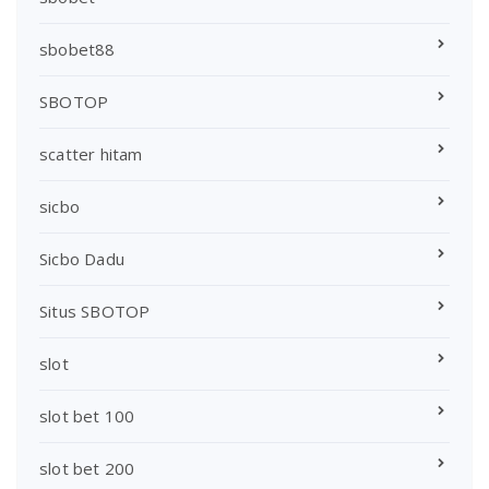
sbobet88
SBOTOP
scatter hitam
sicbo
Sicbo Dadu
Situs SBOTOP
slot
slot bet 100
slot bet 200