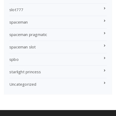
slot777
spaceman
spaceman pragmatic
spaceman slot
spbo
starlight princess
Uncategorized