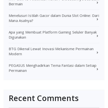
Bermain
Menelusuri Istilah Gacor dalam Dunia Slot Online: Dari
Mana Asalnya?
Apa yang Membuat Platform Gaming Seluler Banyak
Digunakan
BTG Dikenal Lewat Inovasi Mekanisme Permainan
Modern
PEGASUS Menghadirkan Tema Fantasi dalam Setiap
Permainan
Recent Comments