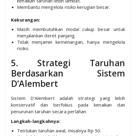
kenaikan taruhan lebih lambat.
Membantu mengelola risiko kerugian besar.
Kekurangan:
Masih membutuhkan modal cukup besar untuk
menjalankan deret panjang.
Tidak menjamin kemenangan, hanya mengelola
risiko.
5. Strategi Taruhan
Berdasarkan Sistem
D’Alembert
Sistem D’Alembert adalah strategi yang lebih
konservatif dan berfokus pada kenaikan dan
penurunan taruhan secara perlahan.
Langkah-langkahnya:
Tentukan taruhan awal, misalnya Rp 50.