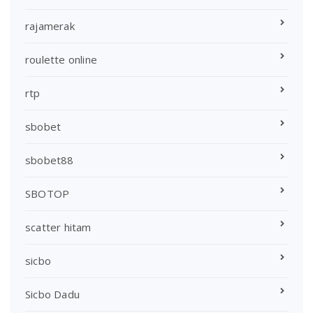
rajamerak
roulette online
rtp
sbobet
sbobet88
SBOTOP
scatter hitam
sicbo
Sicbo Dadu