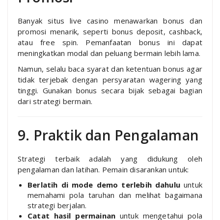
Banyak situs live casino menawarkan bonus dan
promosi menarik, seperti bonus deposit, cashback,
atau free spin. Pemanfaatan bonus ini dapat
meningkatkan modal dan peluang bermain lebih lama.
Namun, selalu baca syarat dan ketentuan bonus agar
tidak terjebak dengan persyaratan wagering yang
tinggi. Gunakan bonus secara bijak sebagai bagian
dari strategi bermain.
9. Praktik dan Pengalaman
Strategi terbaik adalah yang didukung oleh
pengalaman dan latihan. Pemain disarankan untuk:
Berlatih di mode demo terlebih dahulu
untuk
memahami pola taruhan dan melihat bagaimana
strategi berjalan.
Catat hasil permainan
untuk mengetahui pola