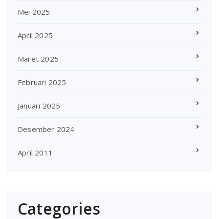
Mei 2025
April 2025
Maret 2025
Februari 2025
Januari 2025
Desember 2024
April 2011
Categories