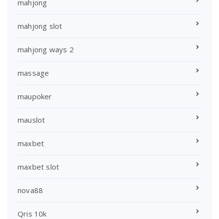
mahjong
mahjong slot
mahjong ways 2
massage
maupoker
mauslot
maxbet
maxbet slot
nova88
Qris 10k