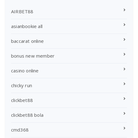
AIRBET88
asianbookie all
baccarat online
bonus new member
casino online
chicky run
clickbet88
clickbet88 bola
cmd368