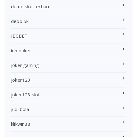
demo slot terbaru
depo 5k
IBCBET
idn poker
joker gaming
joker123
joker123 slot
judi bola
klikwin88