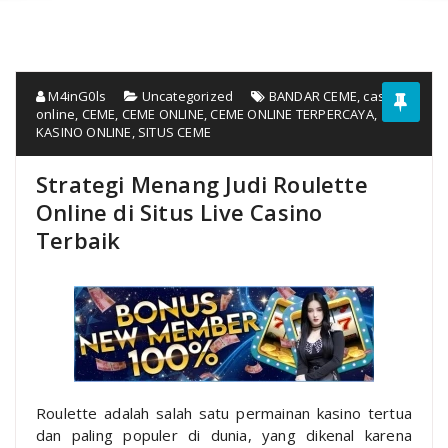
M4inG0ls
Uncategorized
BANDAR CEME
,
casino
online
,
CEME
,
CEME ONLINE
,
CEME ONLINE TERPERCAYA
,
KASINO ONLINE
,
SITUS CEME
Strategi Menang Judi Roulette
Online di Situs Live Casino
Terbaik
Roulette adalah salah satu permainan kasino tertua
dan paling populer di dunia, yang dikenal karena