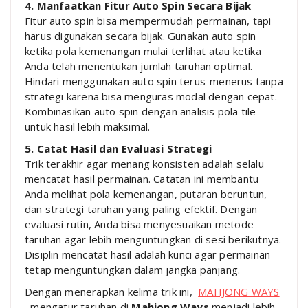
4. Manfaatkan Fitur Auto Spin Secara Bijak
Fitur auto spin bisa mempermudah permainan, tapi
harus digunakan secara bijak. Gunakan auto spin
ketika pola kemenangan mulai terlihat atau ketika
Anda telah menentukan jumlah taruhan optimal.
Hindari menggunakan auto spin terus-menerus tanpa
strategi karena bisa menguras modal dengan cepat.
Kombinasikan auto spin dengan analisis pola tile
untuk hasil lebih maksimal.
5. Catat Hasil dan Evaluasi Strategi
Trik terakhir agar menang konsisten adalah selalu
mencatat hasil permainan. Catatan ini membantu
Anda melihat pola kemenangan, putaran beruntun,
dan strategi taruhan yang paling efektif. Dengan
evaluasi rutin, Anda bisa menyesuaikan metode
taruhan agar lebih menguntungkan di sesi berikutnya.
Disiplin mencatat hasil adalah kunci agar permainan
tetap menguntungkan dalam jangka panjang.
Dengan menerapkan kelima trik ini,
MAHJONG WAYS
mengatur taruhan di
Mahjong Ways
menjadi lebih