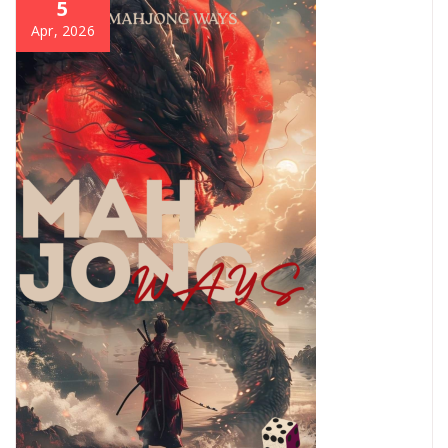
5
Apr, 2026