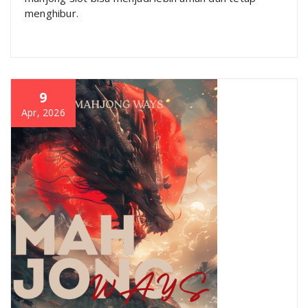
menghibur.
9
Apr, 2026