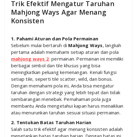
Trik Efektif Mengatur Taruhan
Mahjong Ways Agar Menang
Konsisten
1. Pahami Aturan dan Pola Permainan
Sebelum mulai bertaruh di
Mahjong Ways
, langkah
pertama adalah memahami setiap aturan dan pola
mahjong ways 2
permainan. Permainan ini memiliki
berbagai simbol dan tile khusus yang bisa
meningkatkan peluang kemenangan. Kenali fungsi
setiap tile, seperti tile scatter, wild, dan bonus.
Dengan memahami pola ini, Anda bisa mengatur
taruhan dengan strategi yang lebih tepat dan tidak
sembarangan menebak. Pemahaman pola juga
membantu Anda mengetahui kapan harus menaikkan
atau menurunkan taruhan sesuai situasi permainan.
2. Tentukan Batas Taruhan Harian
Salah satu trik efektif agar menang konsisten adalah
menetapkan batas taruhan harian. Dengan batas ini,