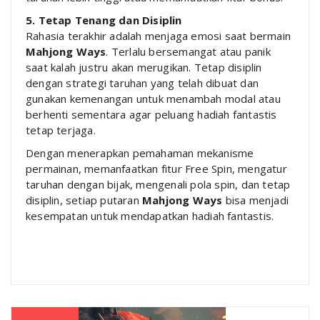
5. Tetap Tenang dan Disiplin
Rahasia terakhir adalah menjaga emosi saat bermain
Mahjong Ways
. Terlalu bersemangat atau panik
saat kalah justru akan merugikan. Tetap disiplin
dengan strategi taruhan yang telah dibuat dan
gunakan kemenangan untuk menambah modal atau
berhenti sementara agar peluang hadiah fantastis
tetap terjaga.
Dengan menerapkan pemahaman mekanisme
permainan, memanfaatkan fitur Free Spin, mengatur
taruhan dengan bijak, mengenali pola spin, dan tetap
disiplin, setiap putaran
Mahjong Ways
bisa menjadi
kesempatan untuk mendapatkan hadiah fantastis.