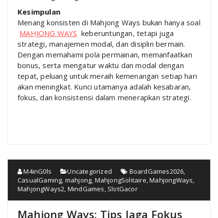
Kesimpulan
Menang konsisten di Mahjong Ways bukan hanya soal
MAHJONG WAYS
keberuntungan, tetapi juga
strategi, manajemen modal, dan disiplin bermain.
Dengan memahami pola permainan, memanfaatkan
bonus, serta mengatur waktu dan modal dengan
tepat, peluang untuk meraih kemenangan setiap hari
akan meningkat. Kunci utamanya adalah kesabaran,
fokus, dan konsistensi dalam menerapkan strategi.
M4inG0ls
Uncategorized
BoardGames2026
,
CasualGaming
,
mahjong
,
MahjongSolitaire
,
MahjongWays
,
MahjongWays2
,
MindGames
,
SlotGacor
Mahjong Ways: Tips Jaga Fokus