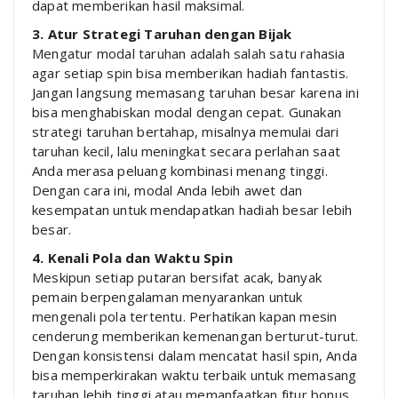
dapat memberikan hasil maksimal.
3. Atur Strategi Taruhan dengan Bijak
Mengatur modal taruhan adalah salah satu rahasia
agar setiap spin bisa memberikan hadiah fantastis.
Jangan langsung memasang taruhan besar karena ini
bisa menghabiskan modal dengan cepat. Gunakan
strategi taruhan bertahap, misalnya memulai dari
taruhan kecil, lalu meningkat secara perlahan saat
Anda merasa peluang kombinasi menang tinggi.
Dengan cara ini, modal Anda lebih awet dan
kesempatan untuk mendapatkan hadiah besar lebih
besar.
4. Kenali Pola dan Waktu Spin
Meskipun setiap putaran bersifat acak, banyak
pemain berpengalaman menyarankan untuk
mengenali pola tertentu. Perhatikan kapan mesin
cenderung memberikan kemenangan berturut-turut.
Dengan konsistensi dalam mencatat hasil spin, Anda
bisa memperkirakan waktu terbaik untuk memasang
taruhan lebih tinggi atau memanfaatkan fitur bonus.