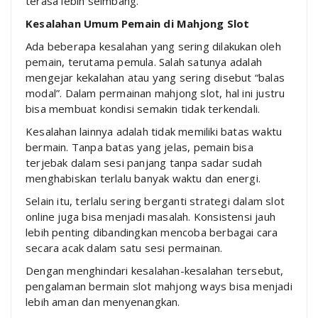
terasa lebih seimbang.
Kesalahan Umum Pemain di Mahjong Slot
Ada beberapa kesalahan yang sering dilakukan oleh
pemain, terutama pemula. Salah satunya adalah
mengejar kekalahan atau yang sering disebut “balas
modal”. Dalam permainan mahjong slot, hal ini justru
bisa membuat kondisi semakin tidak terkendali.
Kesalahan lainnya adalah tidak memiliki batas waktu
bermain. Tanpa batas yang jelas, pemain bisa
terjebak dalam sesi panjang tanpa sadar sudah
menghabiskan terlalu banyak waktu dan energi.
Selain itu, terlalu sering berganti strategi dalam slot
online juga bisa menjadi masalah. Konsistensi jauh
lebih penting dibandingkan mencoba berbagai cara
secara acak dalam satu sesi permainan.
Dengan menghindari kesalahan-kesalahan tersebut,
pengalaman bermain slot mahjong ways bisa menjadi
lebih aman dan menyenangkan.