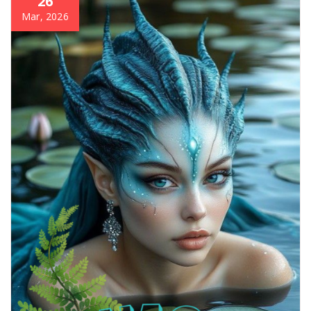
26
Mar, 2026