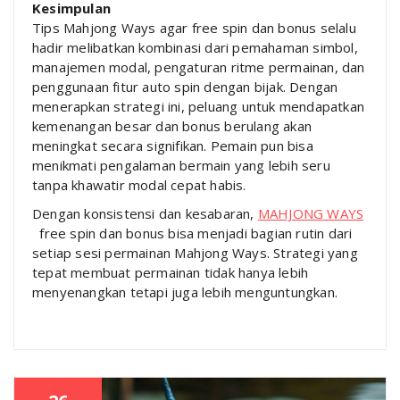
Kesimpulan
Tips Mahjong Ways agar free spin dan bonus selalu
hadir melibatkan kombinasi dari pemahaman simbol,
manajemen modal, pengaturan ritme permainan, dan
penggunaan fitur auto spin dengan bijak. Dengan
menerapkan strategi ini, peluang untuk mendapatkan
kemenangan besar dan bonus berulang akan
meningkat secara signifikan. Pemain pun bisa
menikmati pengalaman bermain yang lebih seru
tanpa khawatir modal cepat habis.
Dengan konsistensi dan kesabaran,
MAHJONG WAYS
free spin dan bonus bisa menjadi bagian rutin dari
setiap sesi permainan Mahjong Ways. Strategi yang
tepat membuat permainan tidak hanya lebih
menyenangkan tetapi juga lebih menguntungkan.