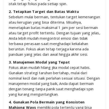
otak tetap fokus pada setiap spin.
2. Tetapkan Target dan Batas Waktu
Sebelum mulai bermain, tentukan target kemenangan
atau kerugian yang bisa diterima. Misalnya,
menetapkan batas maksimal 1 jam per sesi bermain
atau target profit tertentu. Dengan tujuan yang jelas,
Anda lebih mudah mengontrol emosi dan tidak
terbawa perasaan saat menghadapi kekalahan
beruntun. Fokus akan tetap terjaga karena ada
panduan yang jelas dari awal hingga akhir sesi.
3. Manajemen Modal yang Tepat
Fokus akan mudah hilang jika modal cepat habis.
Gunakan strategi taruhan bertahap, mulai dari
nominal kecil dan naik perlahan sesuai situasi. Dengan
manajemen modal yang baik, Anda dapat bermain
dengan tenang tanpa panik saat menghadapi spin
yang kurang menguntungkan.
4. Gunakan Pola Bermain yang Konsisten
Mahjong Ways
memiliki pola tertentu yang bisa