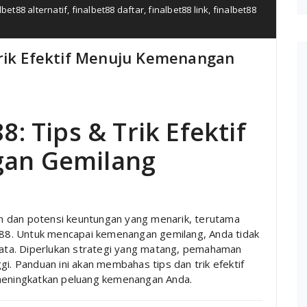
lbet88 alternatif
,
finalbet88 daftar
,
finalbet88 link
,
finalbet88
Trik Efektif Menuju Kemenangan
: Tips & Trik Efektif
an Gemilang
n dan potensi keuntungan yang menarik, terutama
t88. Untuk mencapai kemenangan gemilang, Anda tidak
ta. Diperlukan strategi yang matang, pemahaman
gi. Panduan ini akan membahas tips dan trik efektif
 meningkatkan peluang kemenangan Anda.