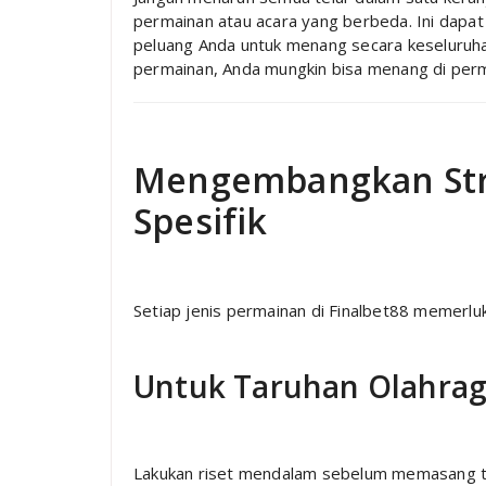
permainan atau acara yang berbeda. Ini dapa
peluang Anda untuk menang secara keseluruhan.
permainan, Anda mungkin bisa menang di perma
Mengembangkan Str
Spesifik
Setiap jenis permainan di Finalbet88 memerlu
Untuk Taruhan Olahra
Lakukan riset mendalam sebelum memasang taru