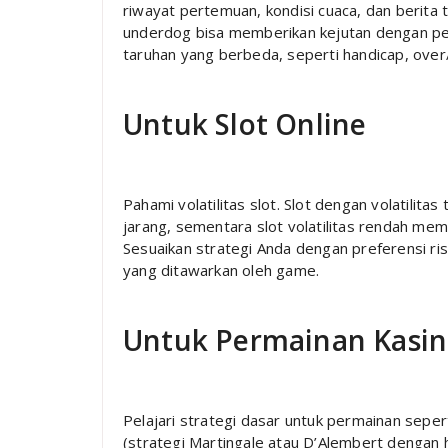
riwayat pertemuan, kondisi cuaca, dan berita 
underdog bisa memberikan kejutan dengan pelu
taruhan yang berbeda, seperti handicap, over/
Untuk Slot Online
Pahami volatilitas slot. Slot dengan volatilit
jarang, sementara slot volatilitas rendah mem
Sesuaikan strategi Anda dengan preferensi ris
yang ditawarkan oleh game.
Untuk Permainan Kasi
Pelajari strategi dasar untuk permainan seper
(strategi Martingale atau D’Alembert dengan h