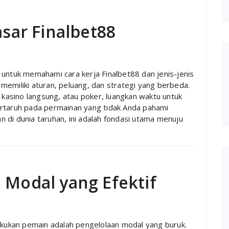
ar Finalbet88
 untuk memahami cara kerja Finalbet88 dan jenis-jenis
memiliki aturan, peluang, dan strategi yang berbeda.
, kasino langsung, atau poker, luangkan waktu untuk
ertaruh pada permainan yang tidak Anda pahami
 di dunia taruhan, ini adalah fondasi utama menuju
 Modal yang Efektif
lakukan pemain adalah pengelolaan modal yang buruk.