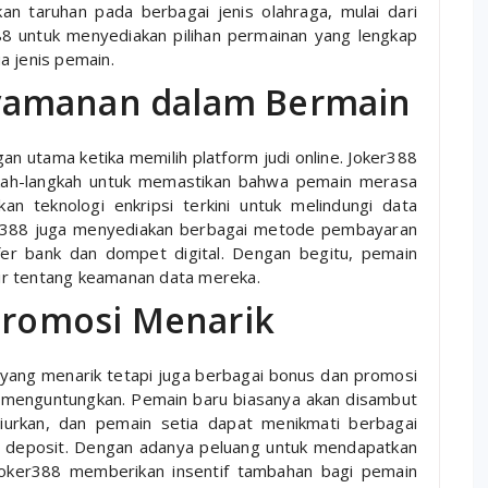
n taruhan pada berbagai jenis olahraga, mulai dari
8 untuk menyediakan pilihan permainan yang lengkap
a jenis pemain.
yamanan dalam Bermain
n utama ketika memilih platform judi online. Joker388
gkah-langkah untuk memastikan bahwa pemain merasa
n teknologi enkripsi terkini untuk melindungi data
oker388 juga menyediakan berbagai metode pembayaran
er bank dan dompet digital. Dengan begitu, pemain
ir tentang keamanan data mereka.
Promosi Menarik
yang menarik tetapi juga berbagai bonus dan promosi
menguntungkan. Pemain baru biasanya akan disambut
urkan, dan pemain setia dapat menikmati berbagai
s deposit. Dengan adanya peluang untuk mendapatkan
 Joker388 memberikan insentif tambahan bagi pemain