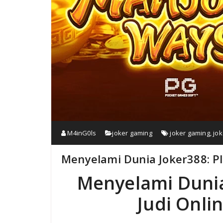
M4inG0ls
joker gaming
joker gaming
,
jok
Menyelami Dunia Joker388: Pl
Menyelami Dunia
Judi Onli