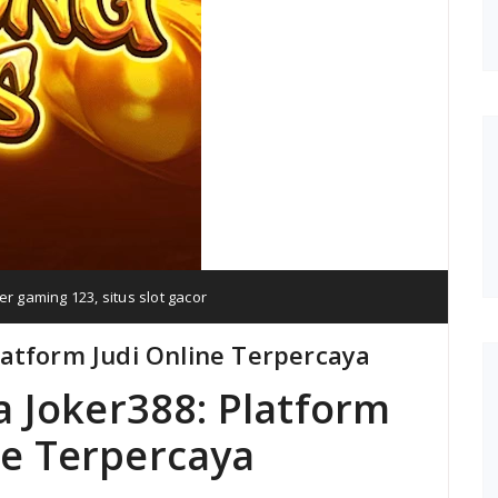
er gaming 123
,
situs slot gacor
atform Judi Online Terpercaya
 Joker388: Platform
ne Terpercaya