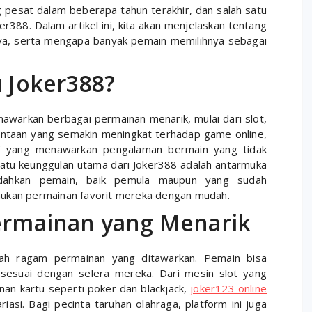
 pesat dalam beberapa tahun terakhir, dan salah satu
r388. Dalam artikel ini, kita akan menjelaskan tentang
nnya, serta mengapa banyak pemain memilihnya sebagai
u Joker388?
nawarkan berbagai permainan menarik, mulai dari slot,
intaan yang semakin meningkat terhadap game online,
tif yang menawarkan pengalaman bermain yang tidak
satu keunggulan utama dari Joker388 adalah antarmuka
ahkan pemain, baik pemula maupun yang sudah
ukan permainan favorit mereka dengan mudah.
ermainan yang Menarik
lah ragam permainan yang ditawarkan. Pemain bisa
sesuai dengan selera mereka. Dari mesin slot yang
an kartu seperti poker dan blackjack,
joker123 online
si. Bagi pecinta taruhan olahraga, platform ini juga