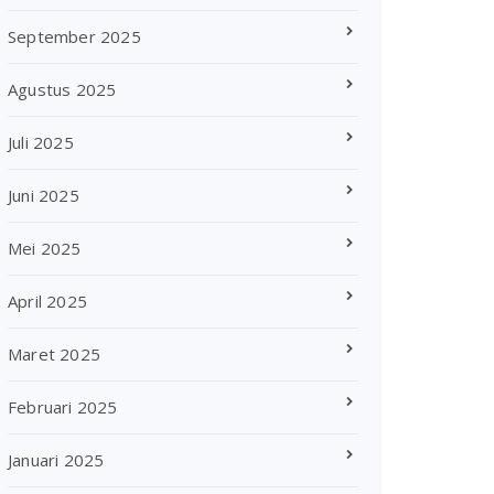
September 2025
Agustus 2025
Juli 2025
Juni 2025
Mei 2025
April 2025
Maret 2025
Februari 2025
Januari 2025