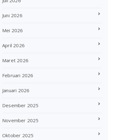
Juli 2026
Juni 2026
Mei 2026
April 2026
Maret 2026
Februari 2026
Januari 2026
Desember 2025
November 2025
Oktober 2025