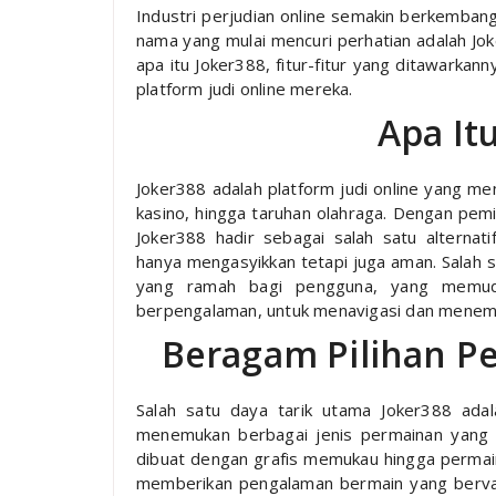
Industri perjudian online semakin berkembang
nama yang mulai mencuri perhatian adalah Joke
apa itu Joker388, fitur-fitur yang ditawarka
platform judi online mereka.
Apa It
Joker388 adalah platform judi online yang me
kasino, hingga taruhan olahraga. Dengan pem
Joker388 hadir sebagai salah satu alterna
hanya mengasyikkan tetapi juga aman. Salah 
yang ramah bagi pengguna, yang memud
berpengalaman, untuk menavigasi dan menem
Beragam Pilihan P
Salah satu daya tarik utama Joker388 ada
menemukan berbagai jenis permainan yang 
dibuat dengan grafis memukau hingga permain
memberikan pengalaman bermain yang bervaria