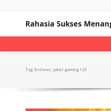
Skip
to
content
Rahasia Sukses Menang 
Tag Archives: joker gaming 123