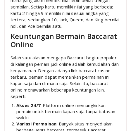
mana yang akan memiliki nilai lebih dekat dengan
sembilan. Setiap kartu memiliki nilai yang berbeda;
kartu 2 hingga 9 memiliki nilai sesuai angka yang
tertera, sedangkan 10, Jack, Queen, dan King bernilai
nol, dan Ace bernilai satu.
Keuntungan Bermain Baccarat
Online
Salah satu alasan mengapa Baccarat begitu populer
di kalangan pemain judi online adalah kemudahan dan
kenyamanan. Dengan adanya link baccarat casino
terbaru, pemain dapat memainkan permainan ini
kapan saja dan di mana saja. Selain itu, baccarat
online menawarkan beberapa keuntungan lain,
seperti:
Akses 24/7
: Platform online memungkinkan
pemain untuk bermain kapan saja tanpa batasan
waktu.
Variasi Permainan
: Banyak situs menyediakan
berbagai jenis baccarat, termasuk Baccarat