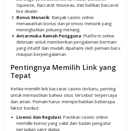
Squeeze, Baccarat Nouveau, dan bahkan baccarat
live dealer.
Bonus Menarik
: Banyak casino online
menawarkan bonus dan promosi menarik yang
meningkatkan peluang menang.
Antarmuka Ramah Pengguna
: Platform online
didesain untuk memberikan pengalaman bermain
yang intuitif dan mudah dipahami oleh pemain baru
maupun berpengalaman.
Pentingnya Memilih Link yang
Tepat
Ketika memilih link baccarat casino terbaru, penting
untuk memastikan bahwa situs tersebut terpercaya
dan aman. Pemain harus memperhatikan beberapa
faktor berikut:
Lisensi dan Regulasi
: Pastikan casino online
memiliki lisensi yang valid dari badan pengatur
perjudian yang diakui.