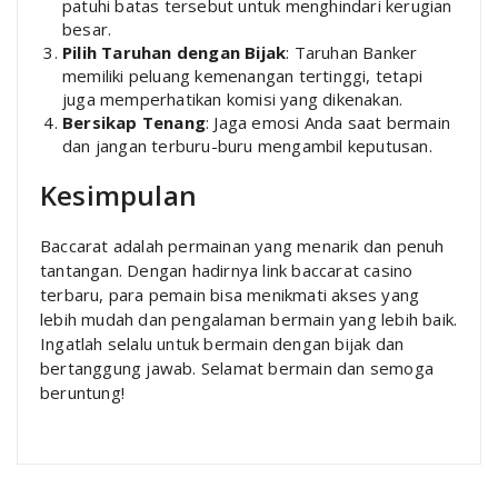
patuhi batas tersebut untuk menghindari kerugian
besar.
Pilih Taruhan dengan Bijak
: Taruhan Banker
memiliki peluang kemenangan tertinggi, tetapi
juga memperhatikan komisi yang dikenakan.
Bersikap Tenang
: Jaga emosi Anda saat bermain
dan jangan terburu-buru mengambil keputusan.
Kesimpulan
Baccarat adalah permainan yang menarik dan penuh
tantangan. Dengan hadirnya link baccarat casino
terbaru, para pemain bisa menikmati akses yang
lebih mudah dan pengalaman bermain yang lebih baik.
Ingatlah selalu untuk bermain dengan bijak dan
bertanggung jawab. Selamat bermain dan semoga
beruntung!