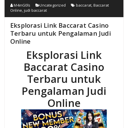
M4inG0ls
Uncategorized
baccarat
,
Baccarat
Online
,
judi baccarat
Eksplorasi Link Baccarat Casino
Terbaru untuk Pengalaman Judi
Online
Eksplorasi Link
Baccarat Casino
Terbaru untuk
Pengalaman Judi
Online