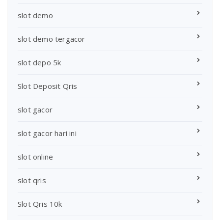
slot demo
slot demo tergacor
slot depo 5k
Slot Deposit Qris
slot gacor
slot gacor hari ini
slot online
slot qris
Slot Qris 10k