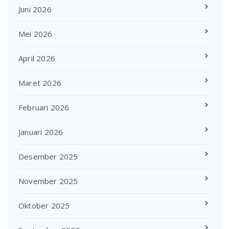
Juni 2026
Mei 2026
April 2026
Maret 2026
Februari 2026
Januari 2026
Desember 2025
November 2025
Oktober 2025