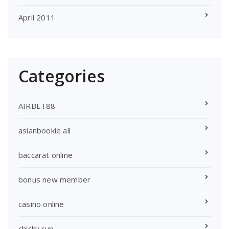
April 2011
Categories
AIRBET88
asianbookie all
baccarat online
bonus new member
casino online
chicky run