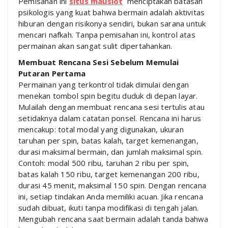
Pemisahan ini
situs mauslot
menciptakan batasan
psikologis yang kuat bahwa bermain adalah aktivitas
hiburan dengan risikonya sendiri, bukan sarana untuk
mencari nafkah. Tanpa pemisahan ini, kontrol atas
permainan akan sangat sulit dipertahankan.
Membuat Rencana Sesi Sebelum Memulai
Putaran Pertama
Permainan yang terkontrol tidak dimulai dengan
menekan tombol spin begitu duduk di depan layar.
Mulailah dengan membuat rencana sesi tertulis atau
setidaknya dalam catatan ponsel. Rencana ini harus
mencakup: total modal yang digunakan, ukuran
taruhan per spin, batas kalah, target kemenangan,
durasi maksimal bermain, dan jumlah maksimal spin.
Contoh: modal 500 ribu, taruhan 2 ribu per spin,
batas kalah 150 ribu, target kemenangan 200 ribu,
durasi 45 menit, maksimal 150 spin. Dengan rencana
ini, setiap tindakan Anda memiliki acuan. Jika rencana
sudah dibuat, ikuti tanpa modifikasi di tengah jalan.
Mengubah rencana saat bermain adalah tanda bahwa