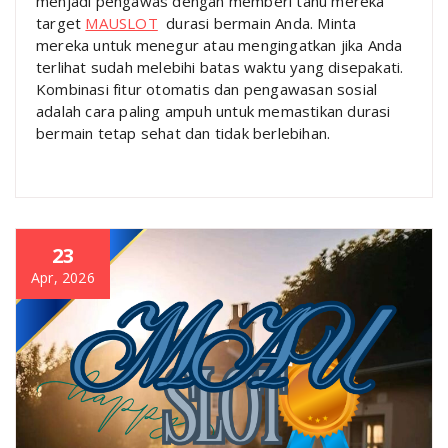
menjadi pengawas dengan memberi tahu mereka
target
MAUSLOT
durasi bermain Anda. Minta
mereka untuk menegur atau mengingatkan jika Anda
terlihat sudah melebihi batas waktu yang disepakati.
Kombinasi fitur otomatis dan pengawasan sosial
adalah cara paling ampuh untuk memastikan durasi
bermain tetap sehat dan tidak berlebihan.
23
Apr, 2026