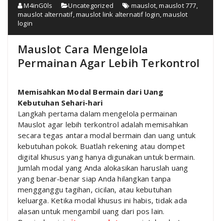
M4inG0ls
Uncategorized
mauslot
,
mauslot 777
,
mauslot alternatif
,
mauslot link alternatif login
,
mauslot
login
Mauslot Cara Mengelola
Permainan Agar Lebih Terkontrol
Memisahkan Modal Bermain dari Uang
Kebutuhan Sehari-hari
Langkah pertama dalam mengelola permainan
Mauslot agar lebih terkontrol adalah memisahkan
secara tegas antara modal bermain dan uang untuk
kebutuhan pokok. Buatlah rekening atau dompet
digital khusus yang hanya digunakan untuk bermain.
Jumlah modal yang Anda alokasikan haruslah uang
yang benar-benar siap Anda hilangkan tanpa
mengganggu tagihan, cicilan, atau kebutuhan
keluarga. Ketika modal khusus ini habis, tidak ada
alasan untuk mengambil uang dari pos lain.