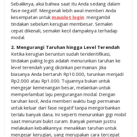
Sebaliknya, akui bahwa saat itu Anda sedang dalam
fase negatif. Mengenali lebih awal memberi Anda
kesempatan untuk
mauslot login
mengambil
tindakan sebelum kerugian membesar. Semakin
cepat dikenali, semakin kecil dampaknya terhadap
modal.
2. Mengurangi Taruhan hingga Level Terendah
Ketika kerugian beruntun sudah teridentifikasi,
tindakan paling logis adalah menurunkan taruhan ke
level terendah yang diizinkan permainan. Jika
biasanya Anda bertaruh Rp10.000, turunkan menjadi
Rp2.000 atau Rp1.000. Tujuannya bukan untuk
mengejar kemenangan besar, melainkan untuk
memperlambat laju pengurangan modal. Dengan
taruhan kecil, Anda memberi waktu bagi permainan
untuk keluar dari fase negatif tanpa mengorbankan
terlalu banyak dana. Ini seperti menurunkan gigi mobil
saat menuruni bukit curam. Banyak pemain justru
melakukan kebalikannya: menaikkan taruhan untuk
mengejar kerugian, yang merupakan cara tercepat