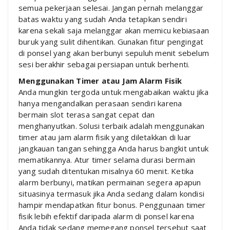
semua pekerjaan selesai. Jangan pernah melanggar
batas waktu yang sudah Anda tetapkan sendiri
karena sekali saja melanggar akan memicu kebiasaan
buruk yang sulit dihentikan. Gunakan fitur pengingat
di ponsel yang akan berbunyi sepuluh menit sebelum
sesi berakhir sebagai persiapan untuk berhenti.
Menggunakan Timer atau Jam Alarm Fisik
Anda mungkin tergoda untuk mengabaikan waktu jika
hanya mengandalkan perasaan sendiri karena
bermain slot terasa sangat cepat dan
menghanyutkan. Solusi terbaik adalah menggunakan
timer atau jam alarm fisik yang diletakkan di luar
jangkauan tangan sehingga Anda harus bangkit untuk
mematikannya. Atur timer selama durasi bermain
yang sudah ditentukan misalnya 60 menit. Ketika
alarm berbunyi, matikan permainan segera apapun
situasinya termasuk jika Anda sedang dalam kondisi
hampir mendapatkan fitur bonus. Penggunaan timer
fisik lebih efektif daripada alarm di ponsel karena
Anda tidak sedang memegang ponsel tersebut saat