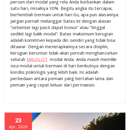
persen dari modal yang rela Anda korbankan dalam
satu hari, misalnya 30%. Begitu angka itu tercapai,
berhentilah bermain untuk hari itu, apa pun alasannya.
Jangan pernah melanggar batas ini dengan alasan
“sebentar lagi pasti dapat bonus” atau “tinggal
sedikit lagi balik modal”. Batas maksimum kerugian
adalah komitmen kepada diri sendiri yang tidak bisa
ditawar. Dengan menerapkannya secara disiplin,
kerugian beruntun tidak akan pernah menghancurkan
seluruh
MAUSLOT
modal Anda. Anda masih memiliki
sisa modal untuk bermain di hari berikutnya dengan
kondisi psikologis yang lebih baik. Ini adalah
perbedaan antara pemain yang bertahan lama dan
pemain yang cepat keluar dari permainan.
23
Apr, 2026