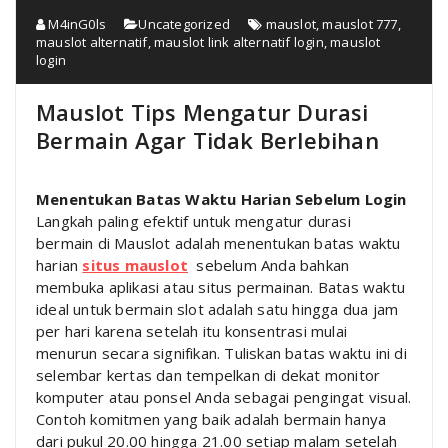
M4inG0ls
Uncategorized
mauslot
,
mauslot 777
,
mauslot alternatif
,
mauslot link alternatif login
,
mauslot
login
Mauslot Tips Mengatur Durasi
Bermain Agar Tidak Berlebihan
Menentukan Batas Waktu Harian Sebelum Login
Langkah paling efektif untuk mengatur durasi
bermain di Mauslot adalah menentukan batas waktu
harian
situs mauslot
sebelum Anda bahkan
membuka aplikasi atau situs permainan. Batas waktu
ideal untuk bermain slot adalah satu hingga dua jam
per hari karena setelah itu konsentrasi mulai
menurun secara signifikan. Tuliskan batas waktu ini di
selembar kertas dan tempelkan di dekat monitor
komputer atau ponsel Anda sebagai pengingat visual.
Contoh komitmen yang baik adalah bermain hanya
dari pukul 20.00 hingga 21.00 setiap malam setelah