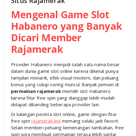
Situs Rajamerak
Mengenal Game Slot
Habanero yang Banyak
Dicari Member
Rajamerak
Provider Habanero menjadi salah satu nama besar
dalam dunia game slot online karena dikenal punya
tampilan menarik, efek visual modern, dan peluang
bonus yang cukup sering muncul. Banyak pemain di
permainan rajamerak
memilih slot Habanero
karena fitur free spin yang dianggap lebih mudah
didapat dibanding beberapa provider lain.
Di kalangan pecinta slot online, game dengan fitur
free spin
rajamerak link
memang selalu jadi favorit.
Selain memberi peluang kemenangan tambahan, free
spin juga membuat permainan terasa lebih santai