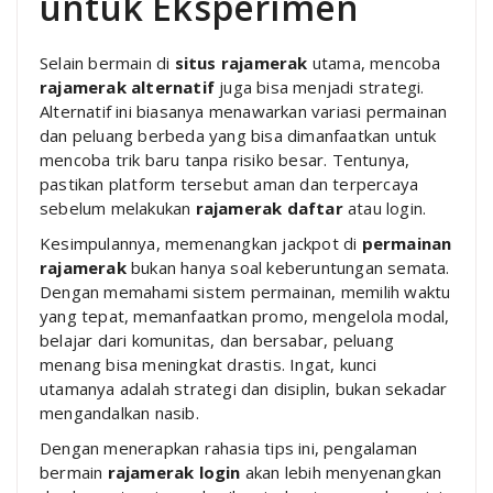
untuk Eksperimen
Selain bermain di
situs rajamerak
utama, mencoba
rajamerak alternatif
juga bisa menjadi strategi.
Alternatif ini biasanya menawarkan variasi permainan
dan peluang berbeda yang bisa dimanfaatkan untuk
mencoba trik baru tanpa risiko besar. Tentunya,
pastikan platform tersebut aman dan terpercaya
sebelum melakukan
rajamerak daftar
atau login.
Kesimpulannya, memenangkan jackpot di
permainan
rajamerak
bukan hanya soal keberuntungan semata.
Dengan memahami sistem permainan, memilih waktu
yang tepat, memanfaatkan promo, mengelola modal,
belajar dari komunitas, dan bersabar, peluang
menang bisa meningkat drastis. Ingat, kunci
utamanya adalah strategi dan disiplin, bukan sekadar
mengandalkan nasib.
Dengan menerapkan rahasia tips ini, pengalaman
bermain
rajamerak login
akan lebih menyenangkan