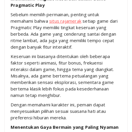
Pragmatic Play
Sebelum memilih permainan, penting untuk
memahami bahwa
situs rajamerak
setiap game dari
Pragmatic Play memiliki tingkat keseruan yang
berbeda. Ada game yang cenderung santai dengan
ritme lambat, ada juga yang memiliki tempo cepat
dengan banyak fitur interaktif.
Keseruan ini biasanya ditentukan oleh beberapa
faktor seperti animasi, fitur bonus, frekuensi
interaksi dalam game, hingga tema yang diangkat.
Misalnya, ada game bertema petualangan yang
memberikan sensasi eksplorasi, sementara game
bertema klasik lebih fokus pada kesederhanaan
namun tetap menghibur.
Dengan memahami karakter ini, pemain dapat
menyesuaikan pilihan sesuai suasana hati atau
preferensi hiburan mereka.
Menentukan Gaya Bermain yang Paling Nyaman