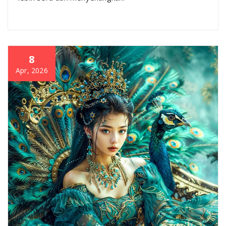
8
Apr, 2026