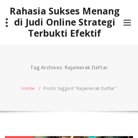
Skip
Rahasia Sukses Menang
to
content
di Judi Online Strategi
Terbukti Efektif
Tag Archives: Rajamerak Daftar
Home
/
Posts tagged "Rajamerak Daftar"