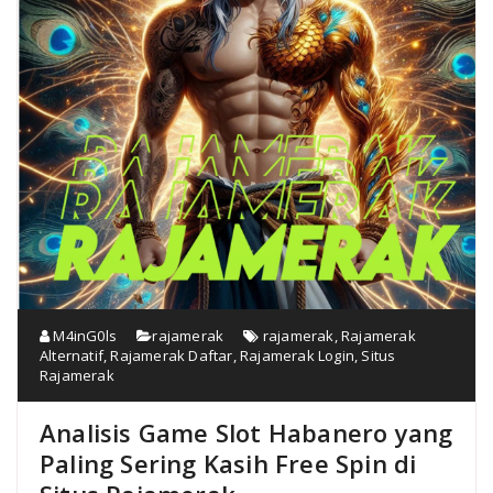
M4inG0ls
rajamerak
rajamerak
,
Rajamerak
Alternatif
,
Rajamerak Daftar
,
Rajamerak Login
,
Situs
Rajamerak
Analisis Game Slot Habanero yang
Paling Sering Kasih Free Spin di