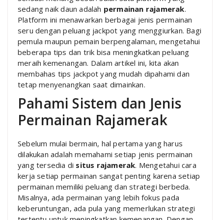
sedang naik daun adalah
permainan rajamerak
.
Platform ini menawarkan berbagai jenis permainan
seru dengan peluang jackpot yang menggiurkan. Bagi
pemula maupun pemain berpengalaman, mengetahui
beberapa tips dan trik bisa meningkatkan peluang
meraih kemenangan. Dalam artikel ini, kita akan
membahas tips jackpot yang mudah dipahami dan
tetap menyenangkan saat dimainkan.
Pahami Sistem dan Jenis
Permainan Rajamerak
Sebelum mulai bermain, hal pertama yang harus
dilakukan adalah memahami setiap jenis permainan
yang tersedia di
situs rajamerak
. Mengetahui cara
kerja setiap permainan sangat penting karena setiap
permainan memiliki peluang dan strategi berbeda.
Misalnya, ada permainan yang lebih fokus pada
keberuntungan, ada pula yang memerlukan strategi
tertentu untuk meningkatkan kemenangan. Dengan