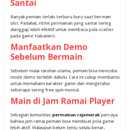
Santai
Banyak pemain terlalu terburu-buru saat bermain
slot. Padahal, ritme permainan yang santai sering
dianggap lebih efektif untuk membaca pola scatter
pada game Habanero.
Manfaatkan Demo
Sebelum Bermain
Sebelum mulai taruhan utama, pemain bisa mencoba
mode demo terlebih dahulu. Cara ini cukup membantu
untuk memahami karakter game dan mengetahui
seberapa sering free spin muncul.
Main di Jam Ramai Player
Sebagian komunitas
permainan rajamerak
percaya
bahwa jam ramai pemain bisa membuat pola game
lebih aktif. Walaupun belum tentu selalu benar,