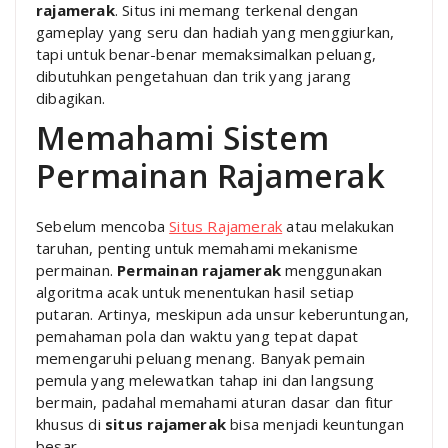
rajamerak
. Situs ini memang terkenal dengan
gameplay yang seru dan hadiah yang menggiurkan,
tapi untuk benar-benar memaksimalkan peluang,
dibutuhkan pengetahuan dan trik yang jarang
dibagikan.
Memahami Sistem
Permainan Rajamerak
Sebelum mencoba
Situs Rajamerak
atau melakukan
taruhan, penting untuk memahami mekanisme
permainan.
Permainan rajamerak
menggunakan
algoritma acak untuk menentukan hasil setiap
putaran. Artinya, meskipun ada unsur keberuntungan,
pemahaman pola dan waktu yang tepat dapat
memengaruhi peluang menang. Banyak pemain
pemula yang melewatkan tahap ini dan langsung
bermain, padahal memahami aturan dasar dan fitur
khusus di
situs rajamerak
bisa menjadi keuntungan
besar.