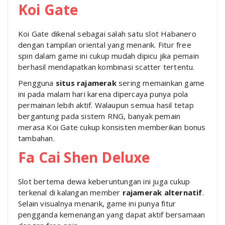
Koi Gate
Koi Gate dikenal sebagai salah satu slot Habanero
dengan tampilan oriental yang menarik. Fitur free
spin dalam game ini cukup mudah dipicu jika pemain
berhasil mendapatkan kombinasi scatter tertentu.
Pengguna
situs rajamerak
sering memainkan game
ini pada malam hari karena dipercaya punya pola
permainan lebih aktif. Walaupun semua hasil tetap
bergantung pada sistem RNG, banyak pemain
merasa Koi Gate cukup konsisten memberikan bonus
tambahan.
Fa Cai Shen Deluxe
Slot bertema dewa keberuntungan ini juga cukup
terkenal di kalangan member
rajamerak alternatif
.
Selain visualnya menarik, game ini punya fitur
pengganda kemenangan yang dapat aktif bersamaan