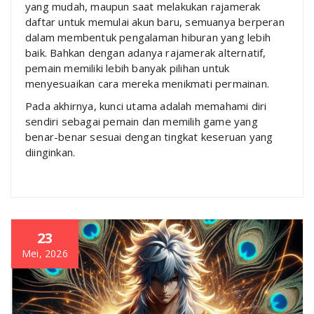
yang mudah, maupun saat melakukan rajamerak
daftar untuk memulai akun baru, semuanya berperan
dalam membentuk pengalaman hiburan yang lebih
baik. Bahkan dengan adanya rajamerak alternatif,
pemain memiliki lebih banyak pilihan untuk
menyesuaikan cara mereka menikmati permainan.
Pada akhirnya, kunci utama adalah memahami diri
sendiri sebagai pemain dan memilih game yang
benar-benar sesuai dengan tingkat keseruan yang
diinginkan.
23
Mei, 2026