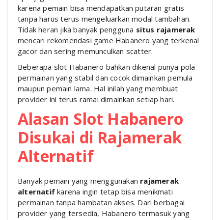
karena pemain bisa mendapatkan putaran gratis
tanpa harus terus mengeluarkan modal tambahan.
Tidak heran jika banyak pengguna
situs rajamerak
mencari rekomendasi game Habanero yang terkenal
gacor dan sering memunculkan scatter.
Beberapa slot Habanero bahkan dikenal punya pola
permainan yang stabil dan cocok dimainkan pemula
maupun pemain lama. Hal inilah yang membuat
provider ini terus ramai dimainkan setiap hari.
Alasan Slot Habanero
Disukai di Rajamerak
Alternatif
Banyak pemain yang menggunakan
rajamerak
alternatif
karena ingin tetap bisa menikmati
permainan tanpa hambatan akses. Dari berbagai
provider yang tersedia, Habanero termasuk yang