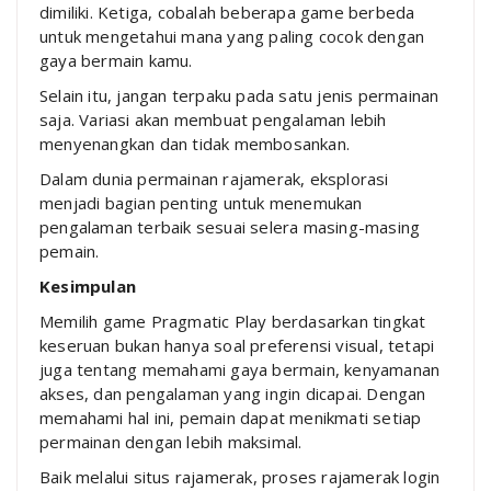
dimiliki. Ketiga, cobalah beberapa game berbeda
untuk mengetahui mana yang paling cocok dengan
gaya bermain kamu.
Selain itu, jangan terpaku pada satu jenis permainan
saja. Variasi akan membuat pengalaman lebih
menyenangkan dan tidak membosankan.
Dalam dunia permainan rajamerak, eksplorasi
menjadi bagian penting untuk menemukan
pengalaman terbaik sesuai selera masing-masing
pemain.
Kesimpulan
Memilih game Pragmatic Play berdasarkan tingkat
keseruan bukan hanya soal preferensi visual, tetapi
juga tentang memahami gaya bermain, kenyamanan
akses, dan pengalaman yang ingin dicapai. Dengan
memahami hal ini, pemain dapat menikmati setiap
permainan dengan lebih maksimal.
Baik melalui situs rajamerak, proses rajamerak login