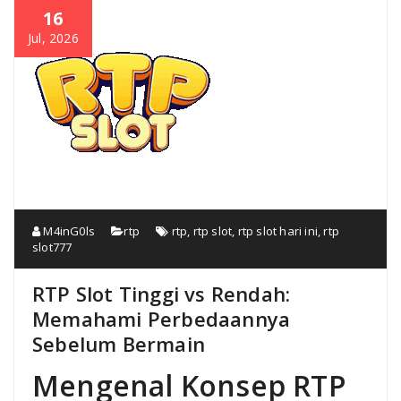
16
Jul, 2026
M4inG0ls
rtp
rtp
,
rtp slot
,
rtp slot hari ini
,
rtp
slot777
RTP Slot Tinggi vs Rendah:
Memahami Perbedaannya
Sebelum Bermain
Mengenal Konsep RTP