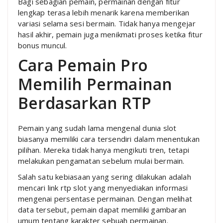
Bagi sebagian pemain, permainan dengan fitur
lengkap terasa lebih menarik karena memberikan
variasi selama sesi bermain. Tidak hanya mengejar
hasil akhir, pemain juga menikmati proses ketika fitur
bonus muncul.
Cara Pemain Pro
Memilih Permainan
Berdasarkan RTP
Pemain yang sudah lama mengenal dunia slot
biasanya memiliki cara tersendiri dalam menentukan
pilihan. Mereka tidak hanya mengikuti tren, tetapi
melakukan pengamatan sebelum mulai bermain.
Salah satu kebiasaan yang sering dilakukan adalah
mencari link rtp slot yang menyediakan informasi
mengenai persentase permainan. Dengan melihat
data tersebut, pemain dapat memiliki gambaran
umum tentang karakter sebuah permainan.