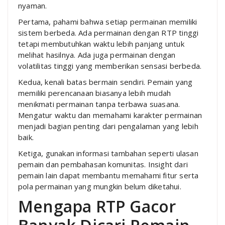
nyaman.
Pertama, pahami bahwa setiap permainan memiliki
sistem berbeda. Ada permainan dengan RTP tinggi
tetapi membutuhkan waktu lebih panjang untuk
melihat hasilnya. Ada juga permainan dengan
volatilitas tinggi yang memberikan sensasi berbeda.
Kedua, kenali batas bermain sendiri. Pemain yang
memiliki perencanaan biasanya lebih mudah
menikmati permainan tanpa terbawa suasana.
Mengatur waktu dan memahami karakter permainan
menjadi bagian penting dari pengalaman yang lebih
baik.
Ketiga, gunakan informasi tambahan seperti ulasan
pemain dan pembahasan komunitas. Insight dari
pemain lain dapat membantu memahami fitur serta
pola permainan yang mungkin belum diketahui.
Mengapa RTP Gacor