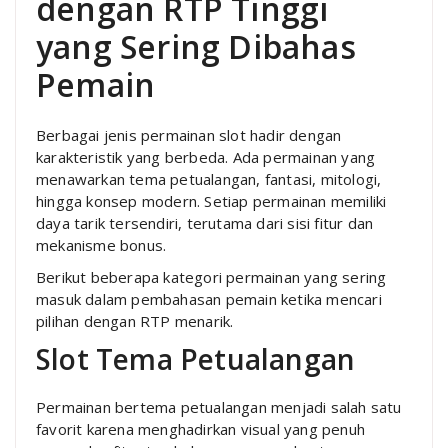
dengan RTP Tinggi
yang Sering Dibahas
Pemain
Berbagai jenis permainan slot hadir dengan
karakteristik yang berbeda. Ada permainan yang
menawarkan tema petualangan, fantasi, mitologi,
hingga konsep modern. Setiap permainan memiliki
daya tarik tersendiri, terutama dari sisi fitur dan
mekanisme bonus.
Berikut beberapa kategori permainan yang sering
masuk dalam pembahasan pemain ketika mencari
pilihan dengan RTP menarik.
Slot Tema Petualangan
Permainan bertema petualangan menjadi salah satu
favorit karena menghadirkan visual yang penuh