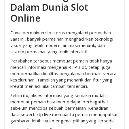
Dalam Dunia Slot
Online
Dunia permainan slot terus mengalami perubahan.
Saat ini, banyak permainan menghadirkan teknologi
visual yang lebih modern, animasi menarik, dan
sistem permainan yang lebih interaktif.
Perubahan tersebut membuat pemain tidak hanya
mencari informasi mengenai RTP slot, tetapi juga
memperhatikan kualitas pengalaman bermain secara
keseluruhan. Tampilan yang menarik dan fitur yang
kreatif menjadi nilai tambah tersendiri.
Selain itu, akses informasi yang semakin mudah
membuat pemain bisa mempelajari berbagai hal
sebelum mencoba sebuah permainan. Kehadiran
data seperti rtp live membantu pemain mendapatkan
gambaran lebih luas mengenai pilihan yang tersedia.