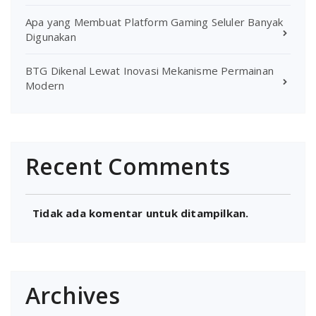
Apa yang Membuat Platform Gaming Seluler Banyak
Digunakan
BTG Dikenal Lewat Inovasi Mekanisme Permainan
Modern
Recent Comments
Tidak ada komentar untuk ditampilkan.
Archives