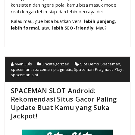
konsisten dan ngerti pola, kamu bisa masuk mode
real dengan lebih siap dan lebih percaya diri.
Kalau mau, gue bisa buatkan versi
lebih panjang
,
lebih formal
, atau
lebih SEO-friendly
. Mau?
M4inG0ls
Uncategorized
Slot Demo Spaceman
,
spaceman
,
spaceman pragmatic
,
Spaceman Pragmatic Play
,
spaceman slot
SPACEMAN SLOT Android:
Rekomendasi Situs Gacor Paling
Update Buat Kamu yang Suka
Jackpot!