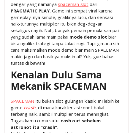
dengar yang namanya
spaceman slot
dari
PRAGMATIC PLAY
. Game ini sempat viral karena
gameplay-nya simple, grafiknya lucu, dan sensasi
naik-turunnya multiplier itu bikin deg-deg-an
sekaligus nagih. Nah, banyak pemain pemula sampai
yang sudah lama main pakai
mode demo slot
biar
bisa ngulik strategi tanpa takut rugi. Tapi gimana sih
cara maksimalkan mode demo biar main SPACEMAN
makin jago dan hasilnya maksimal? Yuk, gue bahas
tuntas di bawah!
Kenalan Dulu Sama
Mekanik SPACEMAN
SPACEMAN
itu bukan slot gulungan klasik. Ini lebih ke
game
crash
, di mana karakter astronot bakal
terbang naik, sambil multiplier terus meningkat.
Tugas kamu cuma satu:
cash out sebelum
astronot itu “crash”
.