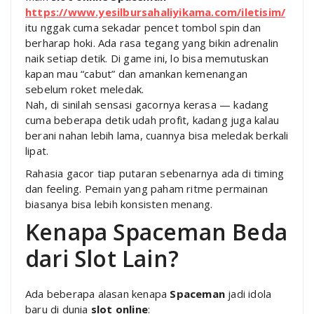
https://www.yesilbursahaliyikama.com/iletisim/
itu nggak cuma sekadar pencet tombol spin dan
berharap hoki. Ada rasa tegang yang bikin adrenalin
naik setiap detik. Di game ini, lo bisa memutuskan
kapan mau “cabut” dan amankan kemenangan
sebelum roket meledak.
Nah, di sinilah sensasi gacornya kerasa — kadang
cuma beberapa detik udah profit, kadang juga kalau
berani nahan lebih lama, cuannya bisa meledak berkali
lipat.
Rahasia gacor tiap putaran sebenarnya ada di timing
dan feeling. Pemain yang paham ritme permainan
biasanya bisa lebih konsisten menang.
Kenapa Spaceman Beda
dari Slot Lain?
Ada beberapa alasan kenapa
Spaceman
jadi idola
baru di dunia
slot online
: