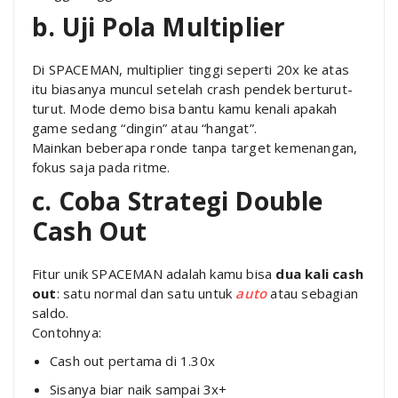
b. Uji Pola Multiplier
Di SPACEMAN, multiplier tinggi seperti 20x ke atas
itu biasanya muncul setelah crash pendek berturut-
turut. Mode demo bisa bantu kamu kenali apakah
game sedang “dingin” atau “hangat”.
Mainkan beberapa ronde tanpa target kemenangan,
fokus saja pada ritme.
c. Coba Strategi Double
Cash Out
Fitur unik SPACEMAN adalah kamu bisa
dua kali cash
out
: satu normal dan satu untuk
auto
atau sebagian
saldo.
Contohnya:
Cash out pertama di 1.30x
Sisanya biar naik sampai 3x+