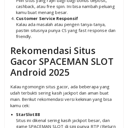
Pilih situs yang rajin bagi-bagi bonus deposit,
cashback, atau free spin. Ini bisa nambah peluang
kamu buat menang besar.
Customer Service Responsif
Kalau ada masalah atau pengen tanya-tanya,
pastiin situsnya punya CS yang fast response dan
friendly.
Rekomendasi Situs
Gacor SPACEMAN SLOT
Android 2025
Kalau ngomongin situs gacor, ada beberapa yang
udah terbukti sering kasih jackpot dan aman buat
main. Berikut rekomendasi versi kekinian yang bisa
kamu cek:
StarSlot88
Situs ini dikenal sering kasih jackpot besar, dan
game SPACEMAN SLOT di sini punya RTP (Return