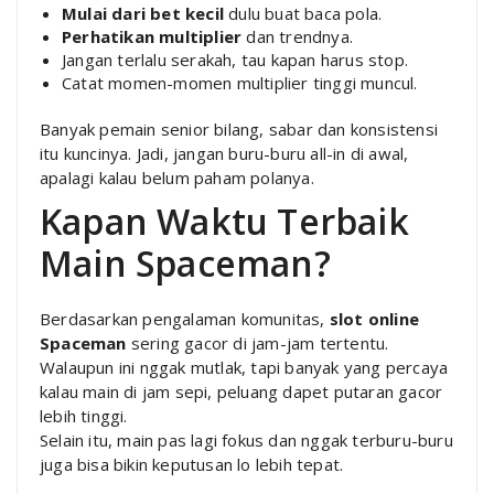
Mulai dari bet kecil
dulu buat baca pola.
Perhatikan multiplier
dan trendnya.
Jangan terlalu serakah, tau kapan harus stop.
Catat momen-momen multiplier tinggi muncul.
Banyak pemain senior bilang, sabar dan konsistensi
itu kuncinya. Jadi, jangan buru-buru all-in di awal,
apalagi kalau belum paham polanya.
Kapan Waktu Terbaik
Main Spaceman?
Berdasarkan pengalaman komunitas,
slot online
Spaceman
sering gacor di jam-jam tertentu.
Walaupun ini nggak mutlak, tapi banyak yang percaya
kalau main di jam sepi, peluang dapet putaran gacor
lebih tinggi.
Selain itu, main pas lagi fokus dan nggak terburu-buru
juga bisa bikin keputusan lo lebih tepat.