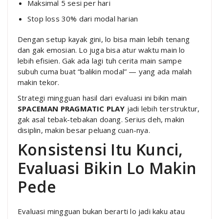
Maksimal 5 sesi per hari
Stop loss 30% dari modal harian
Dengan setup kayak gini, lo bisa main lebih tenang
dan gak emosian. Lo juga bisa atur waktu main lo
lebih efisien. Gak ada lagi tuh cerita main sampe
subuh cuma buat “balikin modal” — yang ada malah
makin tekor.
Strategi mingguan hasil dari evaluasi ini bikin main
SPACEMAN PRAGMATIC PLAY
jadi lebih terstruktur,
gak asal tebak-tebakan doang. Serius deh, makin
disiplin, makin besar peluang cuan-nya.
Konsistensi Itu Kunci,
Evaluasi Bikin Lo Makin
Pede
Evaluasi mingguan bukan berarti lo jadi kaku atau