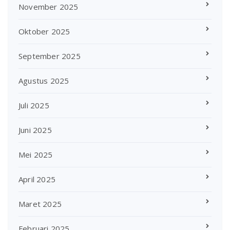
November 2025
Oktober 2025
September 2025
Agustus 2025
Juli 2025
Juni 2025
Mei 2025
April 2025
Maret 2025
Februari 2025