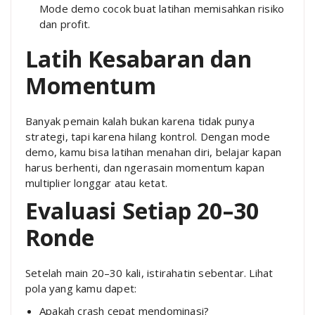
Mode demo cocok buat latihan memisahkan risiko
dan profit.
Latih Kesabaran dan
Momentum
Banyak pemain kalah bukan karena tidak punya
strategi, tapi karena hilang kontrol. Dengan mode
demo, kamu bisa latihan menahan diri, belajar kapan
harus berhenti, dan ngerasain momentum kapan
multiplier longgar atau ketat.
Evaluasi Setiap 20–30
Ronde
Setelah main 20–30 kali, istirahatin sebentar. Lihat
pola yang kamu dapet:
Apakah crash cepat mendominasi?