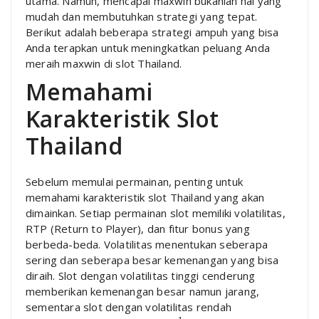
utama. Namun, mencapai maxwin bukanlah hal yang
mudah dan membutuhkan strategi yang tepat.
Berikut adalah beberapa strategi ampuh yang bisa
Anda terapkan untuk meningkatkan peluang Anda
meraih maxwin di slot Thailand.
Memahami
Karakteristik Slot
Thailand
Sebelum memulai permainan, penting untuk
memahami karakteristik slot Thailand yang akan
dimainkan. Setiap permainan slot memiliki volatilitas,
RTP (Return to Player), dan fitur bonus yang
berbeda-beda. Volatilitas menentukan seberapa
sering dan seberapa besar kemenangan yang bisa
diraih.
Slot dengan volatilitas tinggi cenderung
memberikan kemenangan besar namun jarang,
sementara slot dengan volatilitas rendah