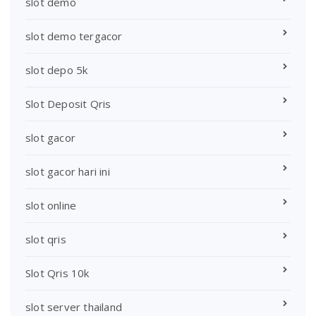
slot demo
slot demo tergacor
slot depo 5k
Slot Deposit Qris
slot gacor
slot gacor hari ini
slot online
slot qris
Slot Qris 10k
slot server thailand