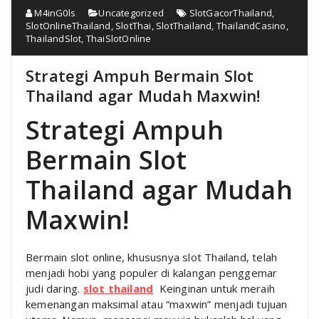
M4inG0ls
Uncategorized
SlotGacorThailand
,
SlotOnlineThailand
,
SlotThai
,
SlotThailand
,
ThailandCasino
,
ThailandSlot
,
ThaiSlotOnline
Strategi Ampuh Bermain Slot
Thailand agar Mudah Maxwin!
Strategi Ampuh
Bermain Slot
Thailand agar Mudah
Maxwin!
Bermain slot online, khususnya slot Thailand, telah
menjadi hobi yang populer di kalangan penggemar
judi daring.
slot thailand
Keinginan untuk meraih
kemenangan maksimal atau “maxwin” menjadi tujuan