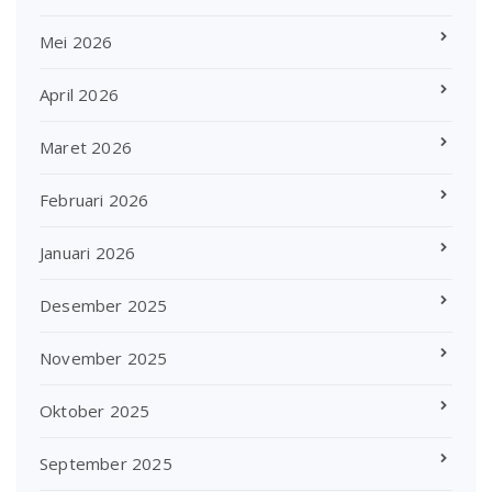
Mei 2026
April 2026
Maret 2026
Februari 2026
Januari 2026
Desember 2025
November 2025
Oktober 2025
September 2025