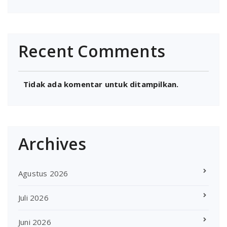
Recent Comments
Tidak ada komentar untuk ditampilkan.
Archives
Agustus 2026
Juli 2026
Juni 2026