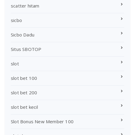
scatter hitam
sicbo
Sicbo Dadu
Situs SBOTOP
slot
slot bet 100
slot bet 200
slot bet kecil
Slot Bonus New Member 100