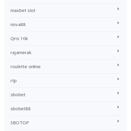
maxbet slot
nova88
Qris 10k
rajamerak
roulette online
rtp
sbobet
sbobet88
SBOTOP