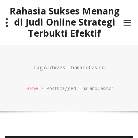
Skip
Rahasia Sukses Menang
to
content
di Judi Online Strategi
Terbukti Efektif
Tag Archives: ThailandCasino
Home
/
Posts tagged "ThailandCasino"