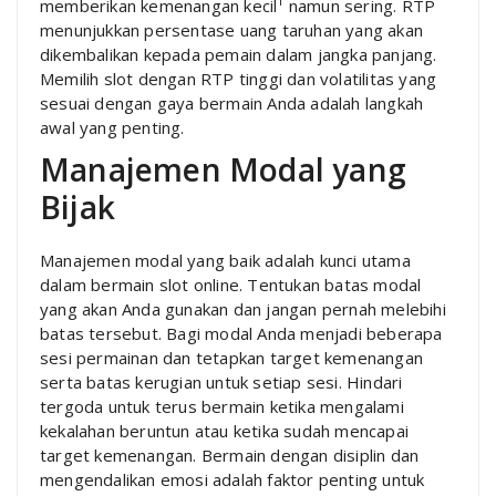
1
memberikan kemenangan kecil
namun sering. RTP
menunjukkan persentase uang taruhan yang akan
dikembalikan kepada pemain dalam jangka panjang.
Memilih slot dengan RTP tinggi dan volatilitas yang
sesuai dengan gaya bermain Anda adalah langkah
awal yang penting.
Manajemen Modal yang
Bijak
Manajemen modal yang baik adalah kunci utama
dalam bermain slot online. Tentukan batas modal
yang akan Anda gunakan dan jangan pernah melebihi
batas tersebut. Bagi modal Anda menjadi beberapa
sesi permainan dan tetapkan target kemenangan
serta batas kerugian untuk setiap sesi. Hindari
tergoda untuk terus bermain ketika mengalami
kekalahan beruntun atau ketika sudah mencapai
target kemenangan. Bermain dengan disiplin dan
mengendalikan emosi adalah faktor penting untuk