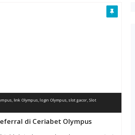
lympus
,
link Olympus
,
login Olympus
,
slot gacor
,
Slot
ferral di Ceriabet Olympus