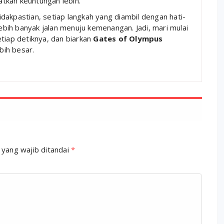
kan keuntungan lebih.
dakpastian, setiap langkah yang diambil dengan hati-
ih banyak jalan menuju kemenangan. Jadi, mari mulai
tiap detiknya, dan biarkan
Gates of Olympus
bih besar.
 yang wajib ditandai
*