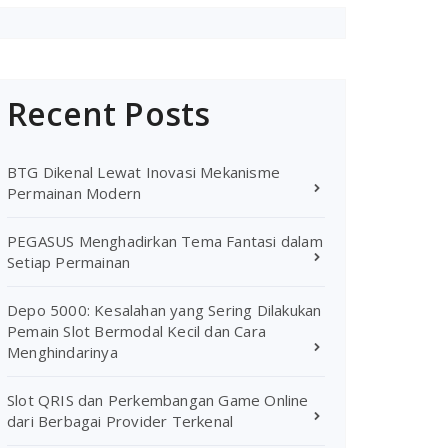
Recent Posts
BTG Dikenal Lewat Inovasi Mekanisme
Permainan Modern
PEGASUS Menghadirkan Tema Fantasi dalam
Setiap Permainan
Depo 5000: Kesalahan yang Sering Dilakukan
Pemain Slot Bermodal Kecil dan Cara
Menghindarinya
Slot QRIS dan Perkembangan Game Online
dari Berbagai Provider Terkenal