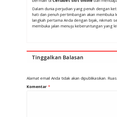
bermain di
Ceriabet slot online
dan mendapat
Dalam dunia perjudian yang penuh dengan keti
hati dan penuh pertimbangan akan membuka leb
langkah pertama Anda dengan bijak, nikmati se
membuka jalan menuju keberuntungan yang le
Tinggalkan Balasan
Alamat email Anda tidak akan dipublikasikan.
Ruas
Komentar
*