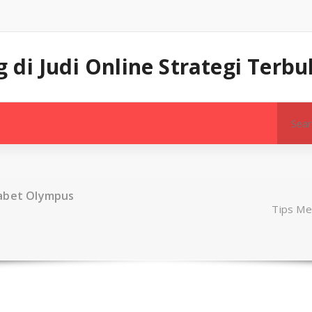
di Judi Online Strategi Terbuk
Search
for:
iabet Olympus
Tips Me