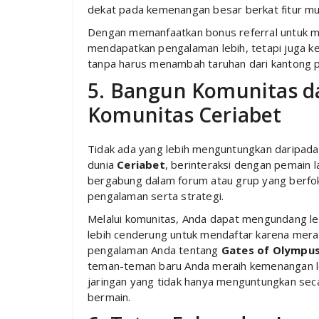
dekat pada kemenangan besar berkat fitur mul
Dengan memanfaatkan bonus referral untuk m
mendapatkan pengalaman lebih, tetapi juga
tanpa harus menambah taruhan dari kantong p
5. Bangun Komunitas da
Komunitas Ceriabet
Tidak ada yang lebih menguntungkan daripada 
dunia
Ceriabet
, berinteraksi dengan pemain 
bergabung dalam forum atau grup yang berf
pengalaman serta strategi.
Melalui komunitas, Anda dapat mengundang l
lebih cenderung untuk mendaftar karena meras
pengalaman Anda tentang
Gates of Olympu
teman-teman baru Anda meraih kemenangan le
jaringan yang tidak hanya menguntungkan sec
bermain.