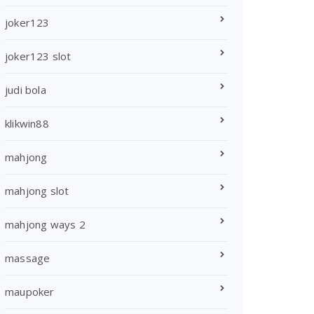
joker123
joker123 slot
judi bola
klikwin88
mahjong
mahjong slot
mahjong ways 2
massage
maupoker